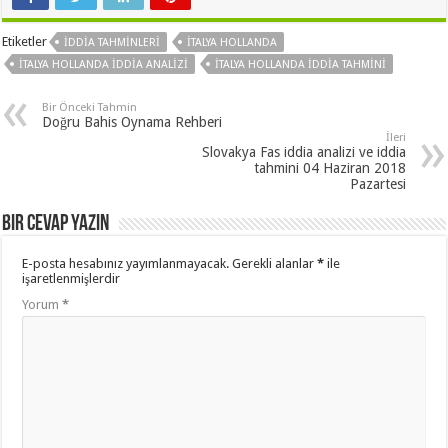
Etiketler
IDDIA TAHMINLERI
İTALYA HOLLANDA
İTALYA HOLLANDA IDDIA ANALIZI
İTALYA HOLLANDA IDDIA TAHMINI
Bir Önceki Tahmin
Doğru Bahis Oynama Rehberi
İleri
Slovakya Fas iddia analizi ve iddia
tahmini 04 Haziran 2018
Pazartesi
Bir cevap yazın
E-posta hesabınız yayımlanmayacak.
Gerekli alanlar
*
ile
işaretlenmişlerdir
Yorum
*