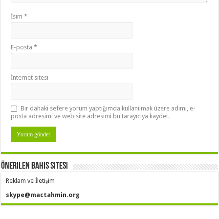
İsim
*
E-posta
*
İnternet sitesi
Bir dahaki sefere yorum yaptığımda kullanılmak üzere adımı, e-
posta adresimi ve web site adresimi bu tarayıcıya kaydet.
Önerilen Bahis Sitesi
Reklam ve İletişim
skype@mactahmin.org