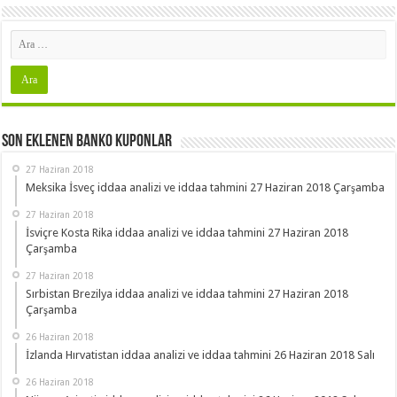
Son Eklenen Banko Kuponlar
27 Haziran 2018
Meksika İsveç iddaa analizi ve iddaa tahmini 27 Haziran 2018 Çarşamba
27 Haziran 2018
İsviçre Kosta Rika iddaa analizi ve iddaa tahmini 27 Haziran 2018
Çarşamba
27 Haziran 2018
Sırbistan Brezilya iddaa analizi ve iddaa tahmini 27 Haziran 2018
Çarşamba
26 Haziran 2018
İzlanda Hırvatistan iddaa analizi ve iddaa tahmini 26 Haziran 2018 Salı
26 Haziran 2018