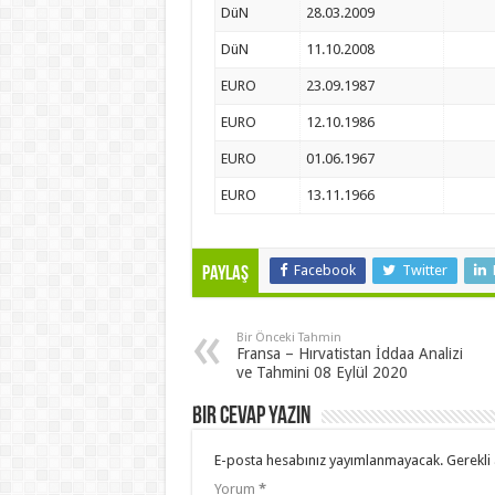
DüN
28.03.2009
DüN
11.10.2008
EURO
23.09.1987
EURO
12.10.1986
EURO
01.06.1967
EURO
13.11.1966
Facebook
Twitter
Paylaş
Bir Önceki Tahmin
Fransa – Hırvatistan İddaa Analizi
ve Tahmini 08 Eylül 2020
Bir cevap yazın
E-posta hesabınız yayımlanmayacak.
Gerekli
Yorum
*