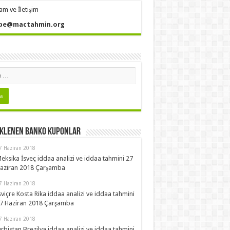
am ve İletişim
pe@mactahmin.org
Eklenen Banko Kuponlar
7 Haziran 2018
eksika İsveç iddaa analizi ve iddaa tahmini 27
aziran 2018 Çarşamba
7 Haziran 2018
sviçre Kosta Rika iddaa analizi ve iddaa tahmini
7 Haziran 2018 Çarşamba
7 Haziran 2018
ırbistan Brezilya iddaa analizi ve iddaa tahmini