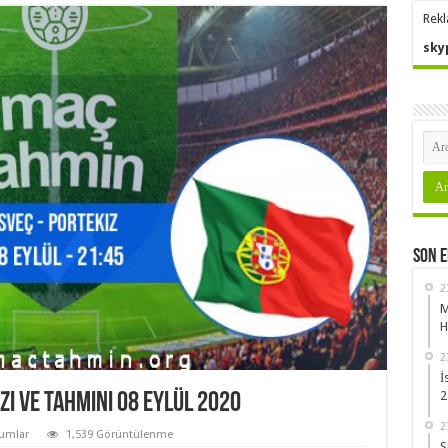
Rekl
sky
Son 
2
M
H
2
İ
2
zi ve Tahmini 08 Eylül 2020
2
umlar
1,539 Görüntülenme
S