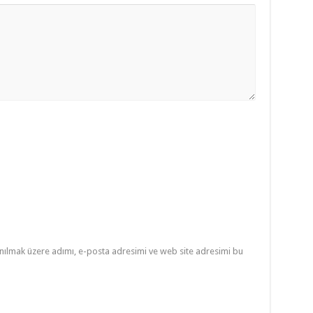
nılmak üzere adımı, e-posta adresimi ve web site adresimi bu