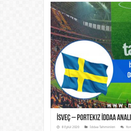
İsveç – Portekiz İddaa Anali
8 Eylül 2020
İddaa Tahminleri
Yor