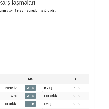
karşılaşmaları
ynanmış son
9 maçın
sonuçları aşağıdadır.
MS
İY
Portekiz
2 – 3
İsveç
2 – 0
İsveç
2 – 3
Portekiz
0 – 0
Portekiz
1 – 0
İsveç
0 – 0