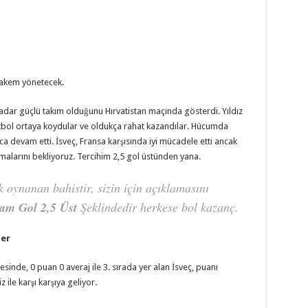
hakem
yönetecek.
dar güçlü takım olduğunu Hırvatistan maçında gösterdi. Yıldız
tbol ortaya koydular ve oldukça rahat kazandılar. Hücumda
ca devam etti. İsveç, Fransa karşısında iyi mücadele etti ancak
alarını bekliyoruz. Tercihim 2,5 gol üstünden yana.
 oynanan bahistir, sizin için açıklamasını
am Gol 2,5 Üst
Şeklindedir herkese bol kazanç.
ler
sinde, 0 puan 0 averaj ile 3. sırada yer alan İsveç, puanı
ile karşı karşıya geliyor.