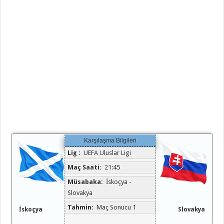
Karşılaşma Bilgileri
Lig :
UEFA Uluslar Ligi
Maç Saati:
21:45
Müsabaka:
İskoçya -
Slovakya
Tahmin:
Maç Sonucu 1
İskoçya
Slovakya