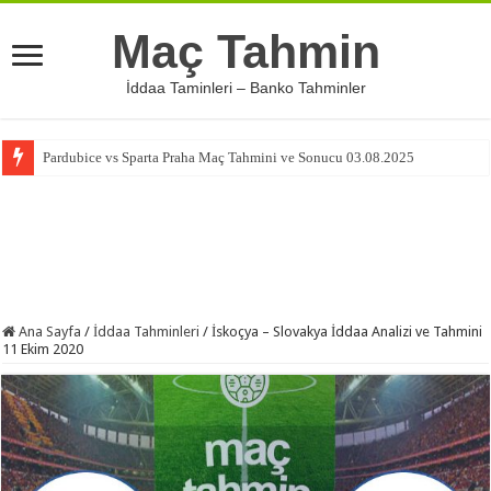
Maç Tahmin
İddaa Taminleri – Banko Tahminler
Pardubice vs Sparta Praha Maç Tahmini ve Sonucu 03.08.2025
Ana Sayfa
/
İddaa Tahminleri
/
İskoçya – Slovakya İddaa Analizi ve Tahmini
11 Ekim 2020