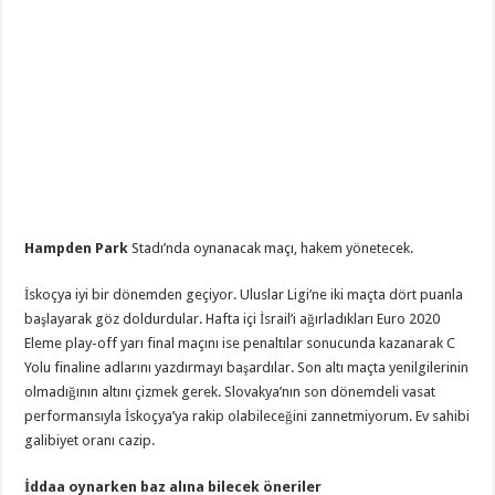
Hampden Park
Stadı’nda oynanacak maçı, hakem
yönetecek.
İskoçya iyi bir dönemden geçiyor. Uluslar Ligi’ne iki maçta dört puanla
başlayarak göz doldurdular. Hafta içi İsrail’i ağırladıkları Euro 2020
Eleme play-off yarı final maçını ise penaltılar sonucunda kazanarak C
Yolu finaline adlarını yazdırmayı başardılar. Son altı maçta yenilgilerinin
olmadığının altını çizmek gerek. Slovakya’nın son dönemdeli vasat
performansıyla İskoçya’ya rakip olabileceğini zannetmiyorum. Ev sahibi
galibiyet oranı cazip.
İddaa oynarken baz alına bilecek öneriler