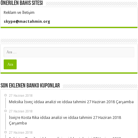
Önerilen Bahis Sitesi
Reklam ve İletişim
skype@mactahmin.org
Son Eklenen Banko Kuponlar
27 Haziran 2018
Meksika İsveç iddaa analizi ve iddaa tahmini 27 Haziran 2018 Çarşamba
27 Haziran 2018
İsviçre Kosta Rika iddaa analizi ve iddaa tahmini 27 Haziran 2018
Çarşamba
27 Haziran 2018