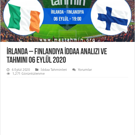
İrlanda – Finlandiya İddaa Analizi ve
Tahmini 06 Eylül 2020
6 Eylül 2020
İddaa Tahminleri
Yorumlar
1,271 Görüntülenme