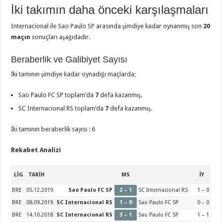
İki takımın daha önceki karşılaşmaları
Internacional ile Sao Paulo SP arasında şimdiye kadar oynanmış son
20
maçın
sonuçları aşağıdadır.
Beraberlik ve Galibiyet Sayısı
İki tamının şimdiye kadar oynadığı maçlarda;
Sao Paulo FC SP toplam’da
7
defa kazanmış.
SC Internacional RS toplam’da
7
defa kazanmış.
İki tamının beraberlik sayısı : 6
Rekabet Analizi
LİG
TARİH
MS
İY
BRE
05.12.2019
Sao Paulo FC SP
2 – 1
SC Internacional RS
1 – 0
BRE
08.09.2019
SC Internacional RS
1 – 0
Sao Paulo FC SP
0 – 0
BRE
14.10.2018
SC Internacional RS
3 – 1
Sao Paulo FC SP
1 – 1