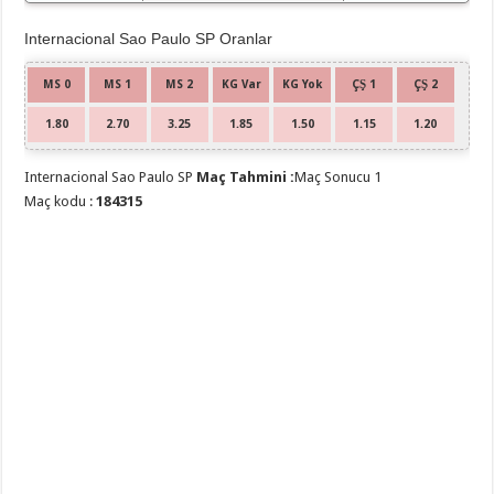
Internacional Sao Paulo SP Oranlar
MS 0
MS 1
MS 2
KG Var
KG Yok
ÇŞ 1
ÇŞ 2
1.80
2.70
3.25
1.85
1.50
1.15
1.20
Internacional Sao Paulo SP
Maç Tahmini :
Maç Sonucu 1
Maç kodu :
184315