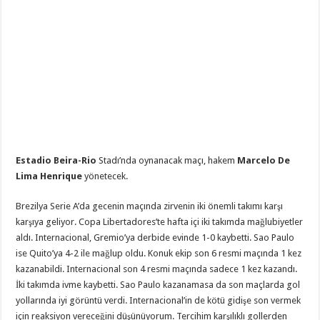
Estadio Beira-Rio
Stadı’nda oynanacak maçı, hakem
Marcelo De
Lima Henrique
yönetecek.
Brezilya Serie A’da gecenin maçında zirvenin iki önemli takımı karşı
karşıya geliyor. Copa Libertadores’te hafta içi iki takımda mağlubiyetler
aldı. Internacional, Gremio’ya derbide evinde 1-0 kaybetti. Sao Paulo
ise Quito’ya 4-2 ile mağlup oldu. Konuk ekip son 6 resmi maçında 1 kez
kazanabildi. Internacional son 4 resmi maçında sadece 1 kez kazandı.
İki takımda ivme kaybetti. Sao Paulo kazanamasa da son maçlarda gol
yollarında iyi görüntü verdi. Internacional’in de kötü gidişe son vermek
için reaksiyon vereceğini düşünüyorum. Tercihim karşılıklı gollerden