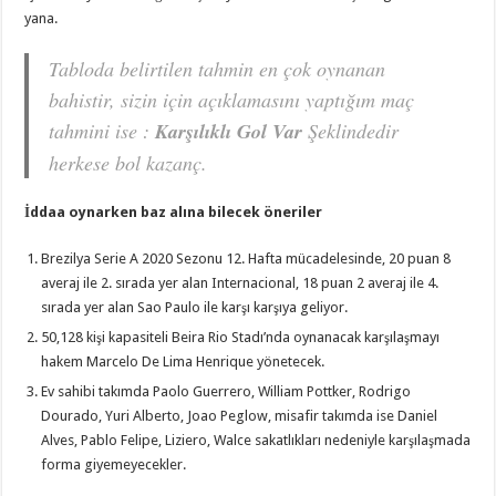
yana.
Tabloda belirtilen tahmin en çok oynanan
bahistir, sizin için açıklamasını yaptığım maç
tahmini ise :
Karşılıklı Gol Var
Şeklindedir
herkese bol kazanç.
İddaa oynarken baz alına bilecek öneriler
Brezilya Serie A 2020 Sezonu 12. Hafta mücadelesinde, 20 puan 8
averaj ile 2. sırada yer alan Internacional, 18 puan 2 averaj ile 4.
sırada yer alan Sao Paulo ile karşı karşıya geliyor.
50,128 kişi kapasiteli Beira Rio Stadı’nda oynanacak karşılaşmayı
hakem Marcelo De Lima Henrique yönetecek.
Ev sahibi takımda Paolo Guerrero, William Pottker, Rodrigo
Dourado, Yuri Alberto, Joao Peglow, misafir takımda ise Daniel
Alves, Pablo Felipe, Liziero, Walce sakatlıkları nedeniyle karşılaşmada
forma giyemeyecekler.