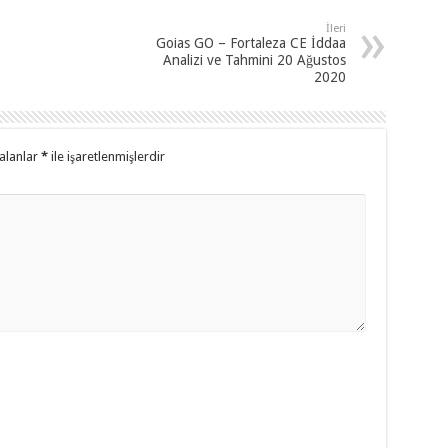
İleri
Goias GO – Fortaleza CE İddaa
Analizi ve Tahmini 20 Ağustos
2020
 alanlar
*
ile işaretlenmişlerdir