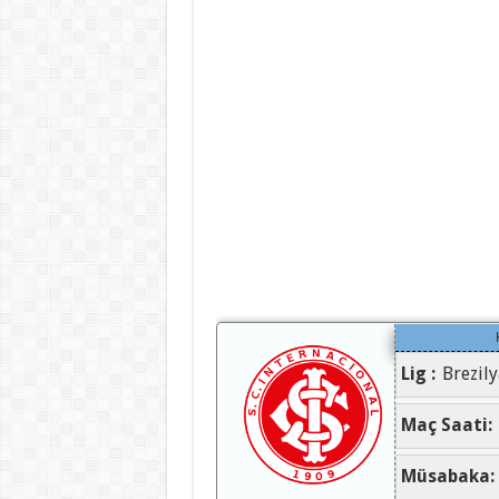
Lig :
Brezily
Maç Saati:
Müsabaka: