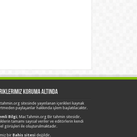
eriklerimiz Koruma Altında
tahmin.org sitesinde yayınlanan içerikleri kaynak
irtmeden paylaşanlar hakkında işlem başlatılacaktır.
mli Bilgi;
MacTahmin.org Bir tahmin sitesidir.
iklerin tamamı sayısal veriler ve editörlerin kendi
sel görüşleri ile oluşturulmaktadır.
emiz bir
Bahis sitesi
değildir.