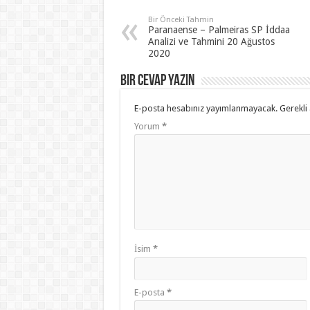
Bir Önceki Tahmin
Paranaense – Palmeiras SP İddaa
Analizi ve Tahmini 20 Ağustos
2020
Bir cevap yazın
E-posta hesabınız yayımlanmayacak.
Gerekli
Yorum
*
İsim
*
E-posta
*