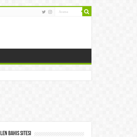
len Bahis Sitesi