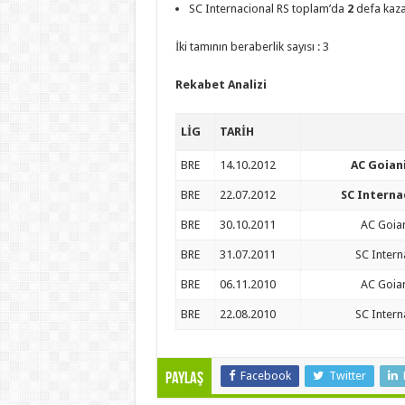
SC Internacional RS toplam’da
2
defa kaza
İki tamının beraberlik sayısı : 3
Rekabet Analizi
LİG
TARİH
BRE
14.10.2012
AC Goian
BRE
22.07.2012
SC Interna
BRE
30.10.2011
AC Goia
BRE
31.07.2011
SC Intern
BRE
06.11.2010
AC Goia
BRE
22.08.2010
SC Intern
Facebook
Twitter
Paylaş