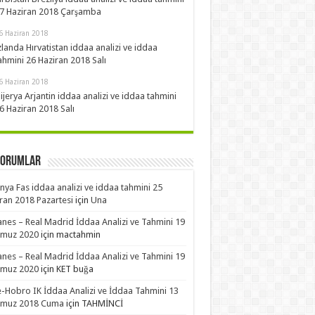
7 Haziran 2018 Çarşamba
6 Haziran 2018
zlanda Hırvatistan iddaa analizi ve iddaa
ahmini 26 Haziran 2018 Salı
6 Haziran 2018
ijerya Arjantin iddaa analizi ve iddaa tahmini
6 Haziran 2018 Salı
Yorumlar
nya Fas iddaa analizi ve iddaa tahmini 25
ran 2018 Pazartesi
için
Una
nes – Real Madrid İddaa Analizi ve Tahmini 19
muz 2020
için
mactahmin
nes – Real Madrid İddaa Analizi ve Tahmini 19
muz 2020
için
KET buğa
e-Hobro IK İddaa Analizi ve İddaa Tahmini 13
muz 2018 Cuma
için
TAHMİNCİ