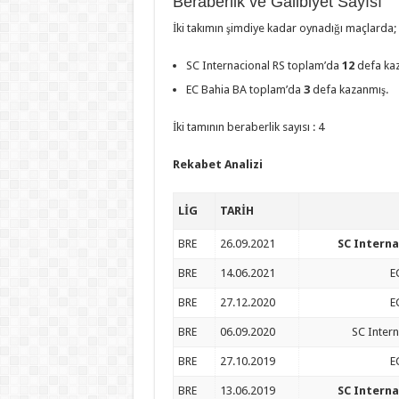
Beraberlik ve Galibiyet Sayısı
İki takımın şimdiye kadar oynadığı maçlarda;
SC Internacional RS toplam’da
12
defa kaz
EC Bahia BA toplam’da
3
defa kazanmış.
İki tamının beraberlik sayısı : 4
Rekabet Analizi
LİG
TARİH
BRE
26.09.2021
SC Interna
BRE
14.06.2021
E
BRE
27.12.2020
E
BRE
06.09.2020
SC Intern
BRE
27.10.2019
E
BRE
13.06.2019
SC Interna