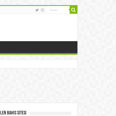
len Bahis Sitesi