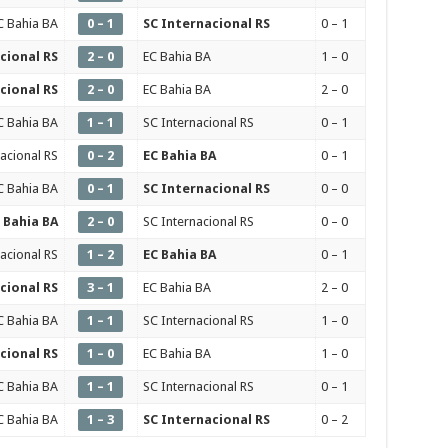
C Bahia BA
0 – 1
SC Internacional RS
0 – 1
cional RS
2 – 0
EC Bahia BA
1 – 0
cional RS
2 – 0
EC Bahia BA
2 – 0
C Bahia BA
1 – 1
SC Internacional RS
0 – 1
acional RS
0 – 2
EC Bahia BA
0 – 1
C Bahia BA
0 – 1
SC Internacional RS
0 – 0
 Bahia BA
2 – 0
SC Internacional RS
0 – 0
acional RS
1 – 2
EC Bahia BA
0 – 1
cional RS
3 – 1
EC Bahia BA
2 – 0
C Bahia BA
1 – 1
SC Internacional RS
1 – 0
cional RS
1 – 0
EC Bahia BA
1 – 0
C Bahia BA
1 – 1
SC Internacional RS
0 – 1
C Bahia BA
1 – 3
SC Internacional RS
0 – 2