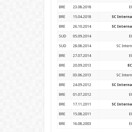
BRE
23.08.2018
E
BRE
15.04.2018
SC Interna
BRE
26.10.2014
SC Interna
SUD
05.09.2014
E
SUD
28.08.2014
SC Intern
BRE
27.07.2014
E
BRE
20.09.2013
EC
BRE
03.06.2013
SC Intern
BRE
24.09.2012
SC Interna
BRE
01.07.2012
E
BRE
17.11.2011
SC Interna
BRE
15.08.2011
E
BRE
16.08.2003
E