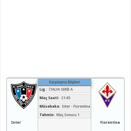
Karşılaşma Bilgileri
Lig :
İTALYA SERİE A
Maç Saati:
21:45
Müsabaka:
Inter - Fiorentina
Tahmin:
Maç Sonucu 1
Inter
Fiorentina