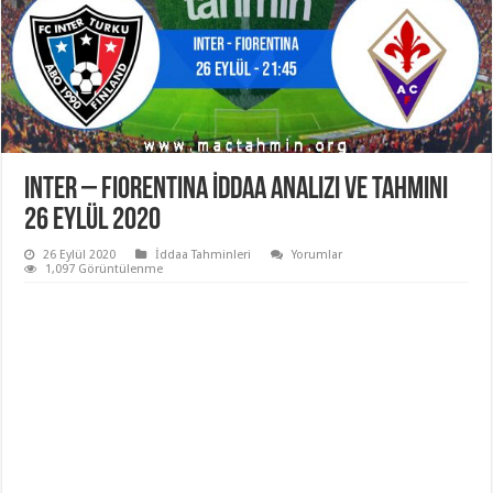
Inter – Fiorentina İddaa Analizi ve Tahmini
26 Eylül 2020
26 Eylül 2020
İddaa Tahminleri
Yorumlar
1,097 Görüntülenme