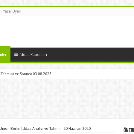
Yasal Uyarı
nleri
İddaa Kuponları
ç Tahmini ve Sonucu 03.08.2025
nion Berlin İddaa Analizi ve Tahmini 20 Haziran 2020
Öneri