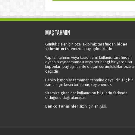
Maç Tahmin
Günlük sizler için özel ekibimiz tarafından
iddaa
tahminleri
sitemizde paylaşılmaktadır.
Yapılan tahmin veya kuponların kullanıcı tarafından
oynanıp oynanmaması veya her hangi bir yerde bu
kuponları paylaşması ile oluşan sorumluluklar bize ai
değildir.
Banko kuponlar tamamen tahmine dayalıdır. Hiç bir
zaman için kesin bir sonuç söylenemez.
Sitemize giren her kullanıcı bu bilgilerin farkında
olduğunu doğrulamıştır.
Banko Tahminler
sizin için en iyisi.