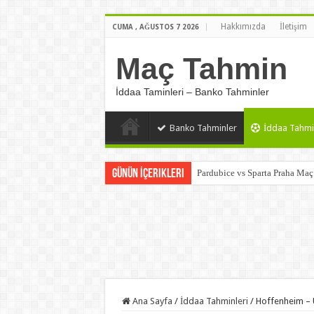
Hakkımızda
İletişim
CUMA , AĞUSTOS 7 2026
Maç Tahmin
İddaa Taminleri – Banko Tahminler
Banko Tahminler
İddaa Tahmi
Günün İçerikleri
Pardubice vs Sparta Praha Ma
Ana Sayfa
/
İddaa Tahminleri
/
Hoffenheim – U