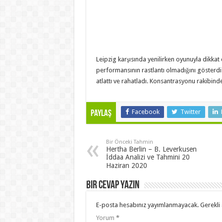
Leipzig karşısında yenilirken oyunuyla dikk
performansının rastlantı olmadığını gösterdi.
atlattı ve rahatladı. Konsantrasyonu rakibi
Facebook
Twitter
Paylaş
Bir Önceki Tahmin
Hertha Berlin – B. Leverkusen
İddaa Analizi ve Tahmini 20
Haziran 2020
Bir cevap yazın
E-posta hesabınız yayımlanmayacak.
Gerekli
Yorum
*