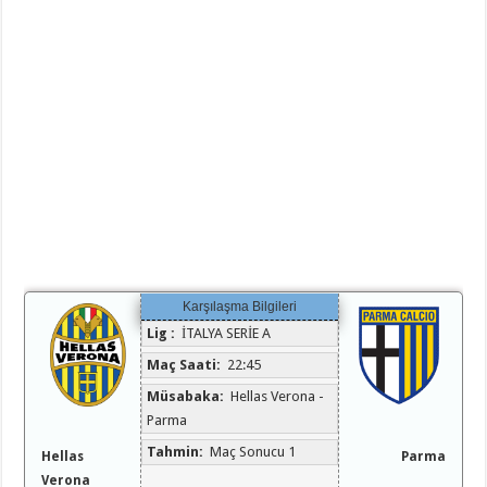
Karşılaşma Bilgileri
Lig :
İTALYA SERİE A
Maç Saati:
22:45
Müsabaka:
Hellas Verona -
Parma
Tahmin:
Maç Sonucu 1
Hellas
Parma
Verona