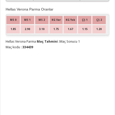
Hellas Verona Parma Oranlar
MS 0
MS 1
MS 2
KG Var
KG Yok
ÇŞ 1
ÇŞ 2
1.85
2.90
3.10
1.75
1.67
1.15
1.20
Hellas Verona Parma
Maç Tahmini :
Maç Sonucu 1
Maç kodu :
334439