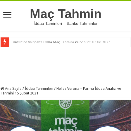
Maç Tahmin
İddaa Taminleri – Banko Tahminler
Pardubice vs Sparta Praha Maç Tahmini ve Sonucu 03.08.2025
Ana Sayfa
/
İddaa Tahminleri
/
Hellas Verona – Parma İddaa Analizi ve
Tahmini 15 Şubat 2021