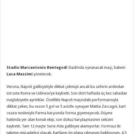
Stadio Marcantonio Bentegodi
Stadı’nda oynanacak maçı, hakem
Luca Massimi
yönetecek.
Verona, Napoli galibiyetiyle dikkat çekmişti ancak bu zaferin ardından
üst üste Roma ve Udinese’ye kaybetti. Son dört haftada üç kez sahadan
mağlubiyetle ayrıldılar. Özellikle Napoli maçındaki performansıyla
dikkat çeken, bu sezon 5 gol ve 5 asistle oynayan Mattia Zaccagni, kart
cezası nedeniyle Parma karşısında forma giyemeyecek. Düşme
hattında yer alan konuk ekip, son dokuz karşılaşmasının sekizini
kaybetti. Tam 12 maçtır Serie A’da galibiyet alamıyorlar. Formsuz iki
takımın mücadelesi olacak. Kartların ön plana çıkmasını bekliyorum. 4.5