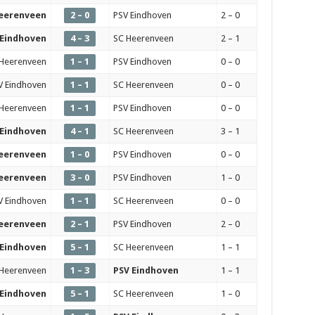
eerenveen
2 – 0
PSV Eindhoven
2 – 0
 Eindhoven
4 – 3
SC Heerenveen
2 – 1
 Heerenveen
1 – 1
PSV Eindhoven
0 – 0
V Eindhoven
1 – 1
SC Heerenveen
0 – 0
 Heerenveen
1 – 1
PSV Eindhoven
0 – 0
 Eindhoven
4 – 1
SC Heerenveen
3 – 1
eerenveen
1 – 0
PSV Eindhoven
0 – 0
eerenveen
3 – 0
PSV Eindhoven
1 – 0
V Eindhoven
1 – 1
SC Heerenveen
0 – 0
eerenveen
2 – 1
PSV Eindhoven
2 – 0
 Eindhoven
5 – 1
SC Heerenveen
1 – 1
 Heerenveen
1 – 3
PSV Eindhoven
1 – 1
 Eindhoven
5 – 1
SC Heerenveen
1 – 0