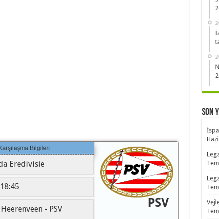
2
2
İ
t
2
N
2
Son 
İspa
Hazi
Karşılaşma Bilgileri
Lega
Tem
da Eredivisie
Lega
18:45
Tem
PSV
Vejl
Heerenveen - PSV
Tem