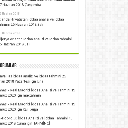
7 Haziran 2018 Çarşamba
6 Haziran 2018
zlanda Hırvatistan iddaa analizi ve iddaa
ahmini 26 Haziran 2018 Salı
6 Haziran 2018
ijerya Arjantin iddaa analizi ve iddaa tahmini
6 Haziran 2018 Salı
Yorumlar
nya Fas iddaa analizi ve iddaa tahmini 25
ran 2018 Pazartesi
için
Una
nes – Real Madrid İddaa Analizi ve Tahmini 19
muz 2020
için
mactahmin
nes – Real Madrid İddaa Analizi ve Tahmini 19
muz 2020
için
KET buğa
e-Hobro IK İddaa Analizi ve İddaa Tahmini 13
muz 2018 Cuma
için
TAHMİNCİ