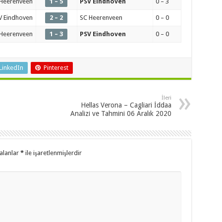
 Heerenveen
1 – 5
PSV Eindhoven
0 – 3
V Eindhoven
2 – 2
SC Heerenveen
0 – 0
 Heerenveen
1 – 3
PSV Eindhoven
0 – 0
LinkedIn
Pinterest
İleri
Hellas Verona – Cagliari İddaa
Analizi ve Tahmini 06 Aralık 2020
 alanlar
*
ile işaretlenmişlerdir