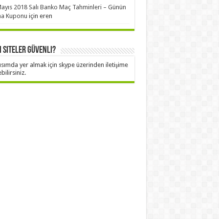
ayıs 2018 Salı Banko Maç Tahminleri – Günün
aa Kuponu
için
eren
 Siteler Güvenli?
ısımda yer almak için skype üzerinden iletişime
bilirsiniz.