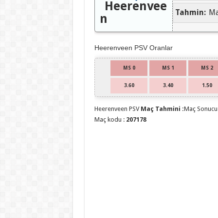
Heerenvee
Tahmin:
Ma
n
Heerenveen PSV Oranlar
MS 0
MS 1
MS 2
3.60
3.40
1.50
Heerenveen PSV
Maç Tahmini :
Maç Sonucu
Maç kodu :
207178