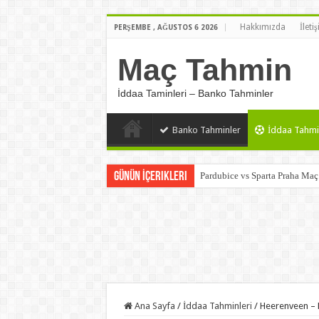
Hakkımızda
İleti
PERŞEMBE , AĞUSTOS 6 2026
Maç Tahmin
İddaa Taminleri – Banko Tahminler
Banko Tahminler
İddaa Tahmi
Günün İçerikleri
Pardubice vs Sparta Praha Ma
Ana Sayfa
/
İddaa Tahminleri
/
Heerenveen – P