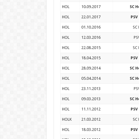
HOL
10.09.2017
SC H
HOL
22.01.2017
PSV
HOL
01.10.2016
SC
HOL
12.03.2016
PS
HOL
22.08.2015
SC
HOL
18.04.2015
PSV
HOL
28.09.2014
SC H
HOL
05.04.2014
SC H
HOL
23.11.2013
PS
HOL
09.03.2013
SC H
HOL
11.11.2012
PSV
HOLK
21.03.2012
SC
HOL
18.03.2012
PSV