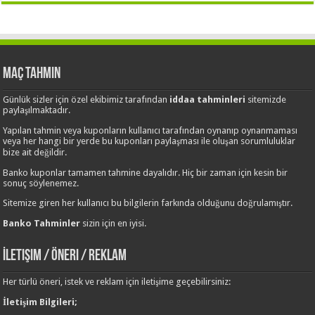
Maç Tahmin
Günlük sizler için özel ekibimiz tarafından
iddaa tahminleri
sitemizde
paylaşılmaktadır.
Yapılan tahmin veya kuponların kullanıcı tarafından oynanıp oynanmaması
veya her hangi bir yerde bu kuponları paylaşması ile oluşan sorumluluklar
bize ait değildir.
Banko kuponlar tamamen tahmine dayalıdır. Hiç bir zaman için kesin bir
sonuç söylenemez.
Sitemize giren her kullanıcı bu bilgilerin farkında olduğunu doğrulamıştır.
Banko Tahminler
sizin için en iyisi.
İletişim / Öneri / Reklam
Her türlü öneri, istek ve reklam için iletişime geçebilirsiniz:
İletişim Bilgileri;