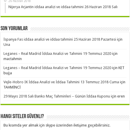
26 Haziran 2018
Nijerya Arjantin iddaa analizi ve iddaa tahmini 26 Haziran 2018 Salı
Son Yorumlar
İspanya Fas iddaa analizi ve iddaa tahmini 25 Haziran 2018 Pazartesi
için
Una
Leganes – Real Madrid İddaa Analizi ve Tahmini 19 Temmuz 2020
için
mactahmin
Leganes – Real Madrid İddaa Analizi ve Tahmini 19 Temmuz 2020
için
KET
buğa
Vejle-Hobro IK İddaa Analizi ve İddaa Tahmini 13 Temmuz 2018 Cuma
için
TAHMİNCİ
29 Mayıs 2018 Salı Banko Maç Tahminleri – Günün İddaa Kuponu
için
eren
Hangi Siteler Güvenli?
Bu kısımda yer almak için skype üzerinden iletişime geçebilirsiniz.