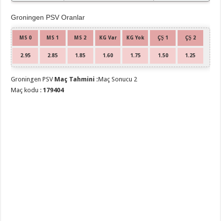
Groningen PSV Oranlar
MS 0
MS 1
MS 2
KG Var
KG Yok
ÇŞ 1
ÇŞ 2
2.95
2.85
1.85
1.60
1.75
1.50
1.25
Groningen PSV
Maç Tahmini :
Maç Sonucu 2
Maç kodu :
179404