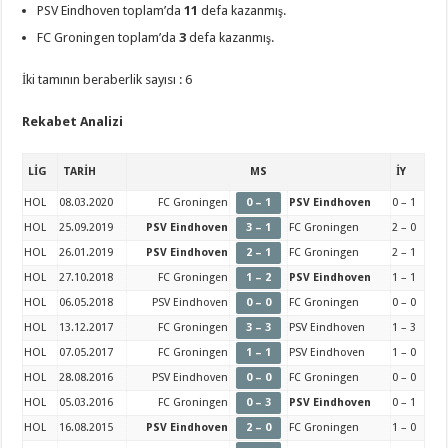
PSV Eindhoven toplam’da
11
defa kazanmış.
FC Groningen toplam’da
3
defa kazanmış.
İki tamının beraberlik sayısı : 6
Rekabet Analizi
LİG
TARİH
MS
İY
HOL
08.03.2020
FC Groningen
0 – 1
PSV Eindhoven
0 – 1
HOL
25.09.2019
PSV Eindhoven
3 – 1
FC Groningen
2 – 0
HOL
26.01.2019
PSV Eindhoven
2 – 1
FC Groningen
2 – 1
HOL
27.10.2018
FC Groningen
1 – 2
PSV Eindhoven
1 – 1
HOL
06.05.2018
PSV Eindhoven
0 – 0
FC Groningen
0 – 0
HOL
13.12.2017
FC Groningen
3 – 3
PSV Eindhoven
1 – 3
HOL
07.05.2017
FC Groningen
1 – 1
PSV Eindhoven
1 – 0
HOL
28.08.2016
PSV Eindhoven
0 – 0
FC Groningen
0 – 0
HOL
05.03.2016
FC Groningen
0 – 3
PSV Eindhoven
0 – 1
HOL
16.08.2015
PSV Eindhoven
2 – 0
FC Groningen
1 – 0