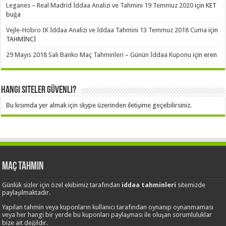
Leganes – Real Madrid İddaa Analizi ve Tahmini 19 Temmuz 2020
için
KET
buğa
Vejle-Hobro IK İddaa Analizi ve İddaa Tahmini 13 Temmuz 2018 Cuma
için
TAHMİNCİ
29 Mayıs 2018 Salı Banko Maç Tahminleri – Günün İddaa Kuponu
için
eren
Hangi Siteler Güvenli?
Bu kısımda yer almak için skype üzerinden iletişime geçebilirsiniz.
Maç Tahmin
Günlük sizler için özel ekibimiz tarafından
iddaa tahminleri
sitemizde
paylaşılmaktadır.
Yapılan tahmin veya kuponların kullanıcı tarafından oynanıp oynanmaması
veya her hangi bir yerde bu kuponları paylaşması ile oluşan sorumluluklar
bize ait değildir.