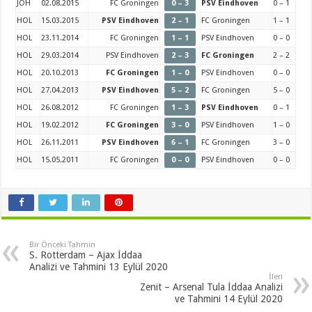
JOH
02.08.2015
FC Groningen
0 – 3
PSV Eindhoven
0 – 1
HOL
15.03.2015
PSV Eindhoven
2 – 1
FC Groningen
1 – 1
HOL
23.11.2014
FC Groningen
1 – 1
PSV Eindhoven
0 – 0
HOL
29.03.2014
PSV Eindhoven
2 – 3
FC Groningen
2 – 2
HOL
20.10.2013
FC Groningen
1 – 0
PSV Eindhoven
0 – 0
HOL
27.04.2013
PSV Eindhoven
5 – 2
FC Groningen
5 – 0
HOL
26.08.2012
FC Groningen
1 – 3
PSV Eindhoven
0 – 1
HOL
19.02.2012
FC Groningen
3 – 0
PSV Eindhoven
1 – 0
HOL
26.11.2011
PSV Eindhoven
6 – 1
FC Groningen
3 – 0
HOL
15.05.2011
FC Groningen
0 – 0
PSV Eindhoven
0 – 0
Bir Önceki Tahmin
S. Rotterdam – Ajax İddaa
Analizi ve Tahmini 13 Eylül 2020
İleri
Zenit – Arsenal Tula İddaa Analizi
ve Tahmini 14 Eylül 2020