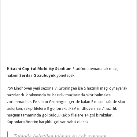
Hitachi Capital Mobility Stadium
Stadı’nda oynanacak maçı,
hakem
Serdar Gozubuyuk
yönetecek.
PSV Eindhoven yeni sezona 7, Groningen ise 5 hazırlık maçı oynayarak
hazırlandı. 2 takımında bu hazırlık maçlarında skor bulmakta
zorlanmadılar. Ev sahibi Groningen geride kalan 5 maçın 4’ünde skor
bulurken, rakip filelere 9 gol bıraktı. PSV Eindhoven ise 7 hazırlık
maçının tamamında gol buldu. Rakip filelere 14 gol bıraktılar.
Kuponlara önerim karşılıklı gol var bahsi olacak.
Tabloda belirtilen tahmin en çok oynanan