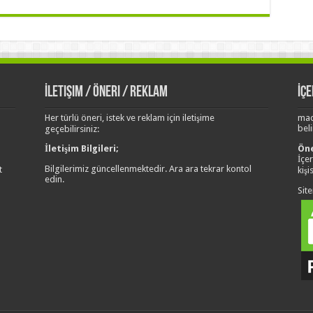
İletişim / Öneri / Reklam
İç
Her türlü öneri, istek ve reklam için iletişime
mac
bel
geçebilirsiniz:
İletişim Bilgileri;
Öne
İçer
Bilgilerimiz güncellenmektedir. Ara ara tekrar kontol
t
kişi
edin.
Sit