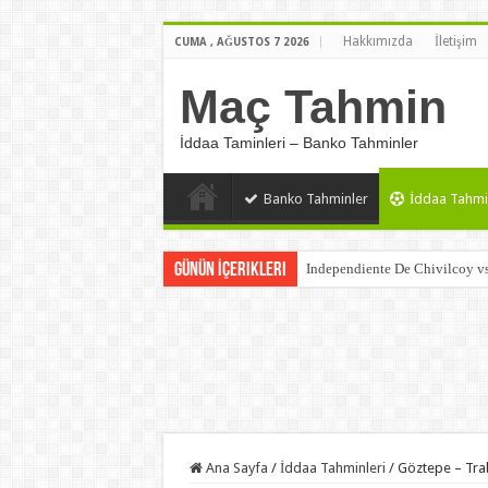
Hakkımızda
İletişim
CUMA , AĞUSTOS 7 2026
Maç Tahmin
İddaa Taminleri – Banko Tahminler
Banko Tahminler
İddaa Tahmi
Günün İçerikleri
Independiente De Chivilcoy vs
Ana Sayfa
/
İddaa Tahminleri
/
Göztepe – Tra