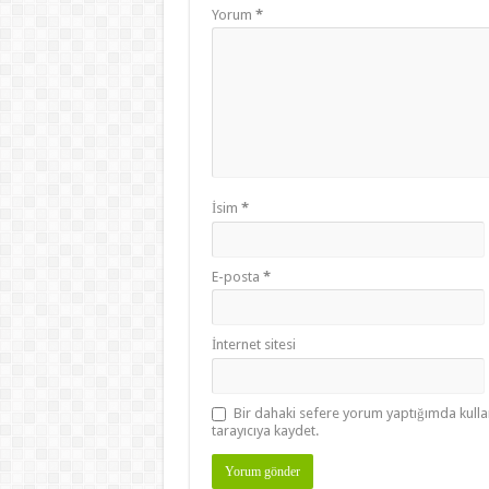
Yorum
*
İsim
*
E-posta
*
İnternet sitesi
Bir dahaki sefere yorum yaptığımda kulla
tarayıcıya kaydet.