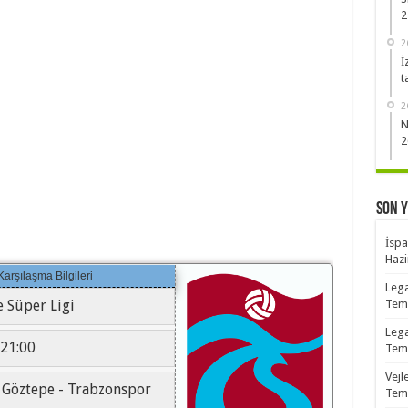
2
2
İ
t
2
N
2
Son 
İspa
Hazi
Karşılaşma Bilgileri
Lega
Tem
e Süper Ligi
Lega
21:00
Tem
Vejl
Göztepe - Trabzonspor
Tem