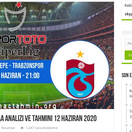
Rekl
sky
Son 
2
M
H
2
İ
2
 Analizi ve Tahmini 12 Haziran 2020
2
Yorumlar
1,247 Görüntülenme
S