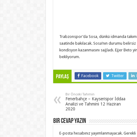
Trabzonspor’da Sosa, dünkü idmanda takımda
saatinde bakılacak. Sosa’nın durumu belirsiz
kondisyon kazanmasını sağladı. Eğer Beto yi
bekliyorum.
Facebook
Twitter
Paylaş
Bir Önceki Tahmin
Fenerbahçe – Kayserispor İddaa
Analizi ve Tahmini 12 Haziran
2020
Bir cevap yazın
E-posta hesabınız yayımlanmayacak.
Gerekli