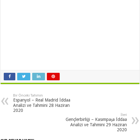
Bir Önceki Tahmin
Espanyol – Real Madrid İddaa
Analizi ve Tahmini 28 Haziran
2020
İleri
Gençlerbirliği – Kasımpaşa İddaa
Analizi ve Tahmini 29 Haziran
2020