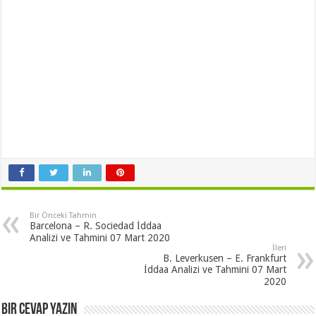
Bir Önceki Tahmin
Barcelona – R. Sociedad İddaa
Analizi ve Tahmini 07 Mart 2020
İleri
B. Leverkusen – E. Frankfurt
İddaa Analizi ve Tahmini 07 Mart
2020
Bir cevap yazın