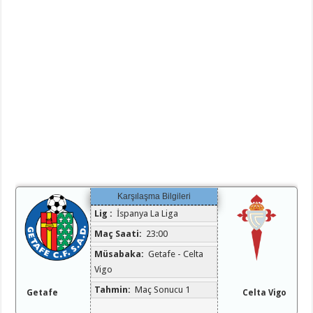
Karşılaşma Bilgileri
Lig :
İspanya La Liga
Maç Saati:
23:00
Müsabaka:
Getafe - Celta
Vigo
Tahmin:
Maç Sonucu 1
Getafe
Celta Vigo