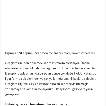
Eryaman Stadyumu
Stadı’nda oynanacak maçı, hakem
yönetecek.
Gençlerbirliği son dönemde kadro kurmakta zorlanıyor. Önemli
isimlerden yoksun olmalarına rağmen bu dönemi kötü geçirmediler.
Rizespor deplasmanında bir puan bence çok değerli oldu. Hatayspor
ligin formda ekiplerinden ve gol yollarında önemli kozlara sahipler.
Gençlerbirliği’nin sıkışık fikstürde daralan kadrosuyla bu maçla
zorlanmaya başlamasını bekliyorum. Hatayspor’u galibiyete yakın
görüyorum.
İddaa oynarken baz alına bilecek öneriler