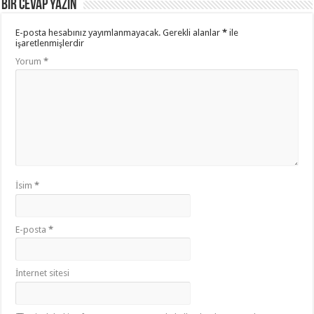
Bir cevap yazın
E-posta hesabınız yayımlanmayacak.
Gerekli alanlar
*
ile
işaretlenmişlerdir
Yorum
*
İsim
*
E-posta
*
İnternet sitesi