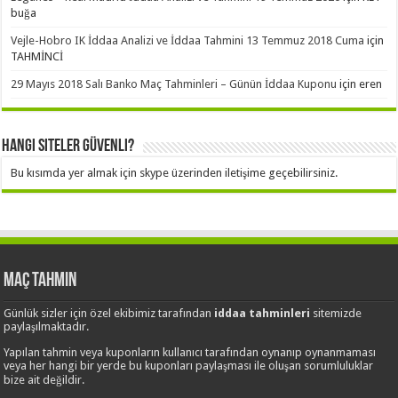
buğa
Vejle-Hobro IK İddaa Analizi ve İddaa Tahmini 13 Temmuz 2018 Cuma
için
TAHMİNCİ
29 Mayıs 2018 Salı Banko Maç Tahminleri – Günün İddaa Kuponu
için
eren
Hangi Siteler Güvenli?
Bu kısımda yer almak için skype üzerinden iletişime geçebilirsiniz.
Maç Tahmin
Günlük sizler için özel ekibimiz tarafından
iddaa tahminleri
sitemizde
paylaşılmaktadır.
Yapılan tahmin veya kuponların kullanıcı tarafından oynanıp oynanmaması
veya her hangi bir yerde bu kuponları paylaşması ile oluşan sorumluluklar
bize ait değildir.