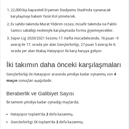
22,000 kişi kapasiteli Eryaman Stadyumu Stadı’nda oynanacak
karşılaşmayı hakem Yasin Kol yönetecek.
Ev sahibi takımda Murat Yıldırım cezası, misafir takımda ise Pablo
Santos sakatlığı nedeniyle karşılaşmada forma giyemeyecekler.
Süper Lig 2020/2021 Sezonu 17. Hafta mücadelesinde, 16 puan -9
averaj ile 17. sırada yer alan Gençlerbirliği, 27 puan 5 averaj ile 6.
sırada yer alan Atakaş Hatayspor ile karşı karşıya geliyor.
İki takımın daha önceki karşılaşmaları
Gençlerbirliği ile Hatayspor arasında şimdiye kadar oynanmış son
4
maçın
sonuçları aşağıdadır.
Beraberlik ve Galibiyet Sayısı
İki tamının şimdiye kadar oynadığı maçlarda;
Hatayspor toplam’da
2
defa kazanmış.
Genclerbirligi SK toplam’da
2
defa kazanmış.