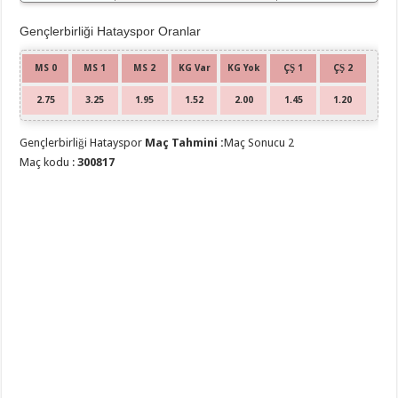
Gençlerbirliği Hatayspor Oranlar
MS 0
MS 1
MS 2
KG Var
KG Yok
ÇŞ 1
ÇŞ 2
2.75
3.25
1.95
1.52
2.00
1.45
1.20
Gençlerbirliği Hatayspor
Maç Tahmini :
Maç Sonucu 2
Maç kodu :
300817