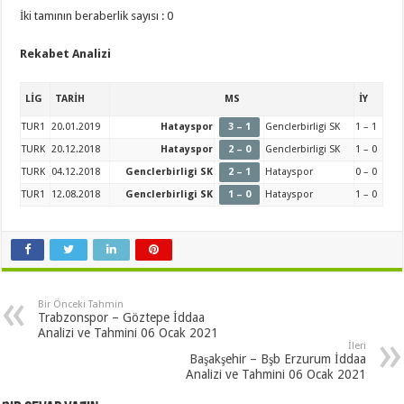
İki tamının beraberlik sayısı : 0
Rekabet Analizi
LİG
TARİH
MS
İY
TUR1
20.01.2019
Hatayspor
3 – 1
Genclerbirligi SK
1 – 1
TURK
20.12.2018
Hatayspor
2 – 0
Genclerbirligi SK
1 – 0
TURK
04.12.2018
Genclerbirligi SK
2 – 1
Hatayspor
0 – 0
TUR1
12.08.2018
Genclerbirligi SK
1 – 0
Hatayspor
1 – 0
Bir Önceki Tahmin
Trabzonspor – Göztepe İddaa
Analizi ve Tahmini 06 Ocak 2021
İleri
Başakşehir – Bşb Erzurum İddaa
Analizi ve Tahmini 06 Ocak 2021