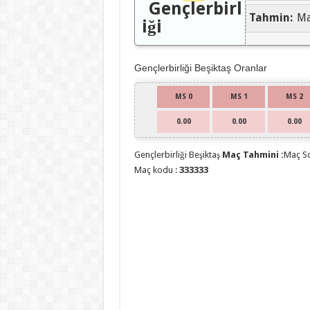
Gençlerbirl
Tahmin:
Ma
iği
Gençlerbirliği Beşiktaş Oranlar
MS 0
MS 1
MS 2
0.00
0.00
0.00
Gençlerbirliği Beşiktaş
Maç Tahmini :
Maç S
Maç kodu :
333333