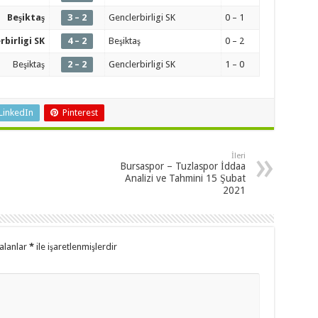
Beşiktaş
3 – 2
Genclerbirligi SK
0 – 1
rbirligi SK
4 – 2
Beşiktaş
0 – 2
Beşiktaş
2 – 2
Genclerbirligi SK
1 – 0
LinkedIn
Pinterest
İleri
Bursaspor – Tuzlaspor İddaa
Analizi ve Tahmini 15 Şubat
2021
 alanlar
*
ile işaretlenmişlerdir