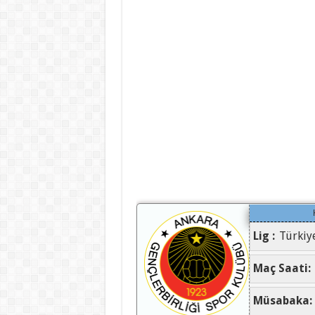
Lig :
Türkiy
Maç Saati:
Müsabaka: