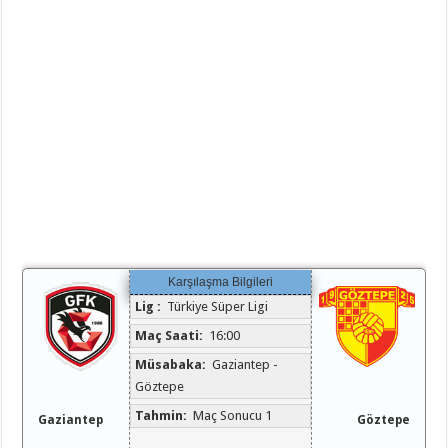
Karşılaşma Bilgileri
Lig :
Türkiye Süper Ligi
Maç Saati:
16:00
Müsabaka:
Gaziantep -
Göztepe
Tahmin:
Maç Sonucu 1
Gaziantep
Göztepe