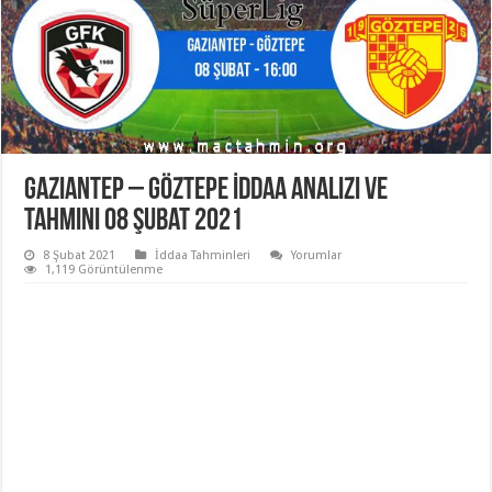
Gaziantep – Göztepe İddaa Analizi ve
Tahmini 08 Şubat 2021
8 Şubat 2021
İddaa Tahminleri
Yorumlar
1,119 Görüntülenme