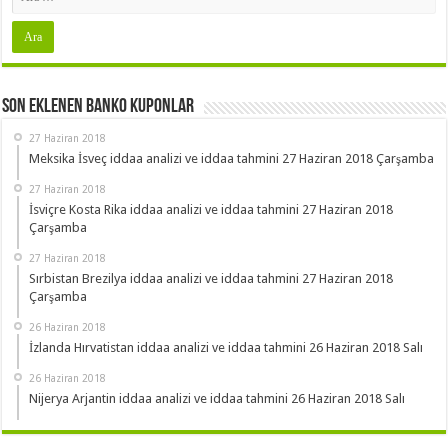
Son Eklenen Banko Kuponlar
27 Haziran 2018
Meksika İsveç iddaa analizi ve iddaa tahmini 27 Haziran 2018 Çarşamba
27 Haziran 2018
İsviçre Kosta Rika iddaa analizi ve iddaa tahmini 27 Haziran 2018
Çarşamba
27 Haziran 2018
Sırbistan Brezilya iddaa analizi ve iddaa tahmini 27 Haziran 2018
Çarşamba
26 Haziran 2018
İzlanda Hırvatistan iddaa analizi ve iddaa tahmini 26 Haziran 2018 Salı
26 Haziran 2018
Nijerya Arjantin iddaa analizi ve iddaa tahmini 26 Haziran 2018 Salı