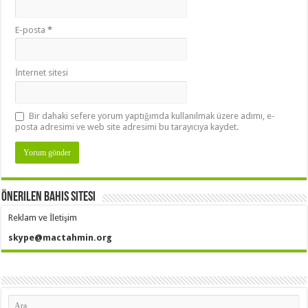
E-posta
*
İnternet sitesi
Bir dahaki sefere yorum yaptığımda kullanılmak üzere adımı, e-
posta adresimi ve web site adresimi bu tarayıcıya kaydet.
Önerilen Bahis Sitesi
Reklam ve İletişim
skype@mactahmin.org