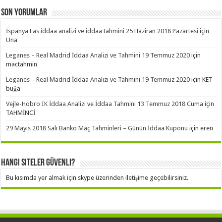
Son Yorumlar
İspanya Fas iddaa analizi ve iddaa tahmini 25 Haziran 2018 Pazartesi
için
Una
Leganes – Real Madrid İddaa Analizi ve Tahmini 19 Temmuz 2020
için
mactahmin
Leganes – Real Madrid İddaa Analizi ve Tahmini 19 Temmuz 2020
için
KET
buğa
Vejle-Hobro IK İddaa Analizi ve İddaa Tahmini 13 Temmuz 2018 Cuma
için
TAHMİNCİ
29 Mayıs 2018 Salı Banko Maç Tahminleri – Günün İddaa Kuponu
için
eren
Hangi Siteler Güvenli?
Bu kısımda yer almak için skype üzerinden iletişime geçebilirsiniz.