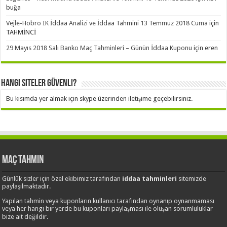
buğa
Vejle-Hobro IK İddaa Analizi ve İddaa Tahmini 13 Temmuz 2018 Cuma
için
TAHMİNCİ
29 Mayıs 2018 Salı Banko Maç Tahminleri – Günün İddaa Kuponu
için
eren
Hangi Siteler Güvenli?
Bu kısımda yer almak için skype üzerinden iletişime geçebilirsiniz.
Maç Tahmin
Günlük sizler için özel ekibimiz tarafından
iddaa tahminleri
sitemizde
paylaşılmaktadır.
Yapılan tahmin veya kuponların kullanıcı tarafından oynanıp oynanmaması
veya her hangi bir yerde bu kuponları paylaşması ile oluşan sorumluluklar
bize ait değildir.