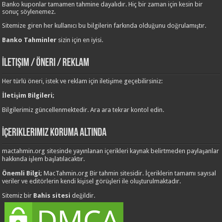
Banko kuponlar tamamen tahmine dayalıdır. Hiç bir zaman için kesin bir
sonuç söylenemez.
Sitemize giren her kullanıcı bu bilgilerin farkında olduğunu doğrulamıştır.
Banko Tahminler
sizin için en iyisi.
İletişim / Öneri / Reklam
Her türlü öneri, istek ve reklam için iletişime geçebilirsiniz:
İletişim Bilgileri;
Bilgilerimiz güncellenmektedir. Ara ara tekrar kontol edin.
İçeriklerimiz Koruma Altında
mactahmin.org sitesinde yayınlanan içerikleri kaynak belirtmeden paylaşanlar
hakkında işlem başlatılacaktır.
Önemli Bilgi;
MacTahmin.org Bir tahmin sitesidir. İçeriklerin tamamı sayısal
veriler ve editörlerin kendi kişisel görüşleri ile oluşturulmaktadır.
Sitemiz bir
Bahis sitesi
değildir.