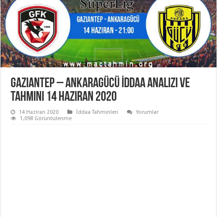
Gaziantep – Ankaragücü İddaa Analizi ve
Tahmini 14 Haziran 2020
14 Haziran 2020
İddaa Tahminleri
Yorumlar
1,098 Görüntülenme