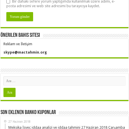
Bir dahaki sefere yorum yaptığımda kullanılmak üzere adımı, e-
posta adresimi ve web site adresimi bu tarayıcıya kaydet.
Önerilen Bahis Sitesi
Reklam ve İletişim
skype@mactahmin.org
Son Eklenen Banko Kuponlar
27 Haziran 2018
Meksika İsveç iddaa analizi ve iddaa tahmini 27 Haziran 2018 Çarşamba