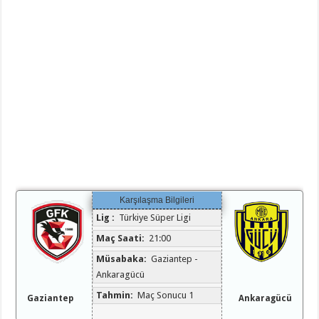
Karşılaşma Bilgileri
Lig :
Türkiye Süper Ligi
Maç Saati:
21:00
Müsabaka:
Gaziantep -
Ankaragücü
Tahmin:
Maç Sonucu 1
Gaziantep
Ankaragücü