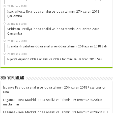
27 Haziran 2018
İsviçre Kosta Rika iddaa analizi ve iddaa tahmini 27 Haziran 2018
Çarşamba
27 Haziran 2018
Sırbistan Brezilya iddaa analizi ve iddaa tahmini 27 Haziran 2018
Çarşamba
26 Haziran 2018
İzlanda Hırvatistan iddaa analizi ve iddaa tahmini 26 Haziran 2018 Salı
26 Haziran 2018
Nijerya Arjantin iddaa analizi ve iddaa tahmini 26 Haziran 2018 Salı
Son Yorumlar
İspanya Fas iddaa analizi ve iddaa tahmini 25 Haziran 2018 Pazartesi
için
Una
Leganes – Real Madrid İddaa Analizi ve Tahmini 19 Temmuz 2020
için
mactahmin
Leganes – Real Madrid İddaa Analizi ve Tahmini 19 Temmuz 2020
için
KET