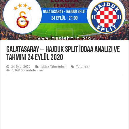
Galatasaray – Hajduk Split İddaa Analizi ve
Tahmini 24 Eylül 2020
24 Eylül 2020
İddaa Tahminleri
Yorumlar
1,168 Görüntülenme