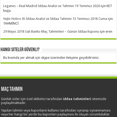
Leganes – Real Madrid İddaa Analizi ve Tahmini 19 Temmuz 2020
için
KET
buğa
Vejle-Hobro IK İddaa Analizi ve İddaa Tahmini 13 Temmuz 2018 Cuma
için
TAHMİNCİ
29 Mayıs 2018 Salı Banko Maç Tahminleri – Günün İddaa Kuponu
için
eren
Hangi Siteler Güvenli?
Bu kısımda yer almak için skype üzerinden iletişime geçebilirsiniz.
Maç Tahmin
Günlük sizler için özel ekibimiz tarafından
iddaa tahminleri
sitemizde
paylaşılmaktadır.
Yapılan tahmin veya kuponların kullanıcı tarafından oynanıp oynanmaması
veya her hangi bir yerde bu kuponları paylaşması ile oluşan sorumluluklar