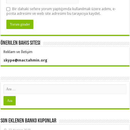
Bir dahaki sefere yorum yaptığımda kullanılmak üzere adımı, e-
posta adresimi ve web site adresimi bu tarayıcıya kaydet.
Önerilen Bahis Sitesi
Reklam ve İletişim
skype@mactahmin.org
Son Eklenen Banko Kuponlar