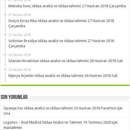
27 Haziran 2018
Meksika İsveç iddaa analizi ve iddaa tahmini 27 Haziran 2018 Çarşamba
27 Haziran 2018
İsviçre Kosta Rika iddaa analizi ve iddaa tahmini 27 Haziran 2018
Çarşamba
27 Haziran 2018
Sırbistan Brezilya iddaa analizi ve iddaa tahmini 27 Haziran 2018
Çarşamba
26 Haziran 2018
İzlanda Hırvatistan iddaa analizi ve iddaa tahmini 26 Haziran 2018 Salı
26 Haziran 2018
Nijerya Arjantin iddaa analizi ve iddaa tahmini 26 Haziran 2018 Salı
Son Yorumlar
İspanya Fas iddaa analizi ve iddaa tahmini 25 Haziran 2018 Pazartesi
için
Una
Leganes – Real Madrid İddaa Analizi ve Tahmini 19 Temmuz 2020
için
mactahmin