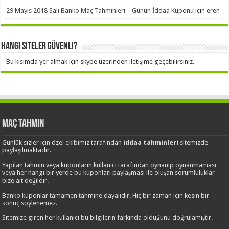
29 Mayıs 2018 Salı Banko Maç Tahminleri – Günün İddaa Kuponu
için
eren
Hangi Siteler Güvenli?
Bu kısımda yer almak için skype üzerinden iletişime geçebilirsiniz.
Maç Tahmin
Günlük sizler için özel ekibimiz tarafından
iddaa tahminleri
sitemizde
paylaşılmaktadır.
Yapılan tahmin veya kuponların kullanıcı tarafından oynanıp oynanmaması
veya her hangi bir yerde bu kuponları paylaşması ile oluşan sorumluluklar
bize ait değildir.
Banko kuponlar tamamen tahmine dayalıdır. Hiç bir zaman için kesin bir
sonuç söylenemez.
Sitemize giren her kullanıcı bu bilgilerin farkında olduğunu doğrulamıştır.