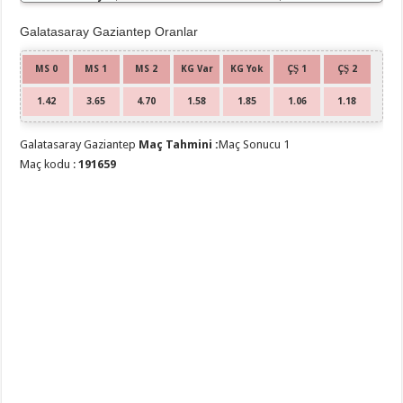
Galatasaray Gaziantep Oranlar
MS 0
MS 1
MS 2
KG Var
KG Yok
ÇŞ 1
ÇŞ 2
1.42
3.65
4.70
1.58
1.85
1.06
1.18
Galatasaray Gaziantep
Maç Tahmini :
Maç Sonucu 1
Maç kodu :
191659