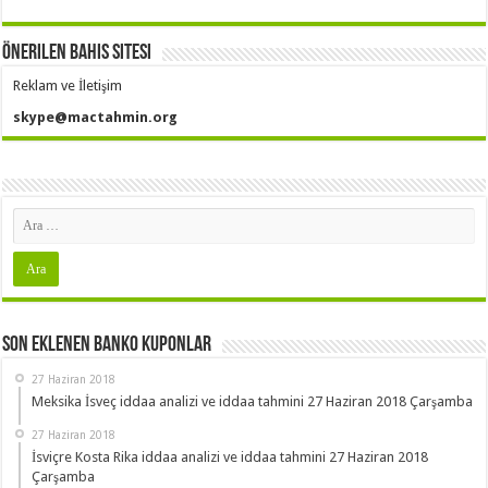
Önerilen Bahis Sitesi
Reklam ve İletişim
skype@mactahmin.org
Son Eklenen Banko Kuponlar
27 Haziran 2018
Meksika İsveç iddaa analizi ve iddaa tahmini 27 Haziran 2018 Çarşamba
27 Haziran 2018
İsviçre Kosta Rika iddaa analizi ve iddaa tahmini 27 Haziran 2018
Çarşamba