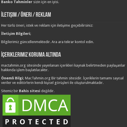
Banko Tahminler
sizin için en iyisi.
İletişim / Öneri / Reklam
Her türlü öneri, istek ve reklam için iletişime geçebilirsiniz:
İletişim Bilgileri;
Bilgilerimiz güncellenmektedir. Ara ara tekrar kontol edin.
İçeriklerimiz Koruma Altında
mactahmin.org sitesinde yayınlanan içerikleri kaynak belirtmeden paylaşanlar
hakkında işlem başlatılacaktır.
Önemli Bilgi;
MacTahmin.org Bir tahmin sitesidir. İçeriklerin tamamı sayısal
veriler ve editörlerin kendi kişisel görüşleri ile oluşturulmaktadır.
Sitemiz bir
Bahis sitesi
değildir.