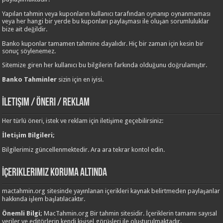
Yapılan tahmin veya kuponların kullanıcı tarafından oynanıp oynanmaması
veya her hangi bir yerde bu kuponları paylaşması ile oluşan sorumluluklar
bize ait değildir.
Banko kuponlar tamamen tahmine dayalıdır. Hiç bir zaman için kesin bir
sonuç söylenemez.
Sitemize giren her kullanıcı bu bilgilerin farkında olduğunu doğrulamıştır.
Banko Tahminler
sizin için en iyisi.
İletişim / Öneri / Reklam
Her türlü öneri, istek ve reklam için iletişime geçebilirsiniz:
İletişim Bilgileri;
Bilgilerimiz güncellenmektedir. Ara ara tekrar kontol edin.
İçeriklerimiz Koruma Altında
mactahmin.org sitesinde yayınlanan içerikleri kaynak belirtmeden paylaşanlar
hakkında işlem başlatılacaktır.
Önemli Bilgi;
MacTahmin.org Bir tahmin sitesidir. İçeriklerin tamamı sayısal
veriler ve editörlerin kendi kişisel görüşleri ile oluşturulmaktadır.