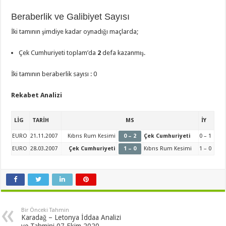
Beraberlik ve Galibiyet Sayısı
İki tamının şimdiye kadar oynadığı maçlarda;
Çek Cumhuriyeti toplam’da
2
defa kazanmış.
İki tamının beraberlik sayısı : 0
Rekabet Analizi
LİG
TARİH
MS
İY
EURO
21.11.2007
Kıbrıs Rum Kesimi
0 – 2
Çek Cumhuriyeti
0 – 1
EURO
28.03.2007
Çek Cumhuriyeti
1 – 0
Kıbrıs Rum Kesimi
1 – 0
Bir Önceki Tahmin
Karadağ – Letonya İddaa Analizi
ve Tahmini 07 Ekim 2020