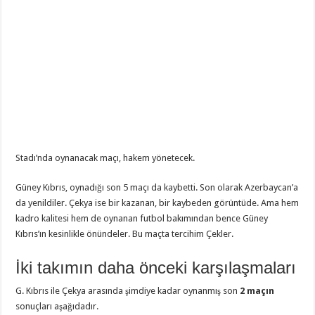
Stadı’nda oynanacak maçı, hakem
yönetecek.
Güney Kıbrıs, oynadığı son 5 maçı da kaybetti. Son olarak Azerbaycan’a
da yenildiler. Çekya ise bir kazanan, bir kaybeden görüntüde. Ama hem
kadro kalitesi hem de oynanan futbol bakımından bence Güney
Kıbrıs’ın kesinlikle önündeler. Bu maçta tercihim Çekler.
İki takımın daha önceki karşılaşmaları
G. Kıbrıs ile Çekya arasında şimdiye kadar oynanmış son
2 maçın
sonuçları aşağıdadır.