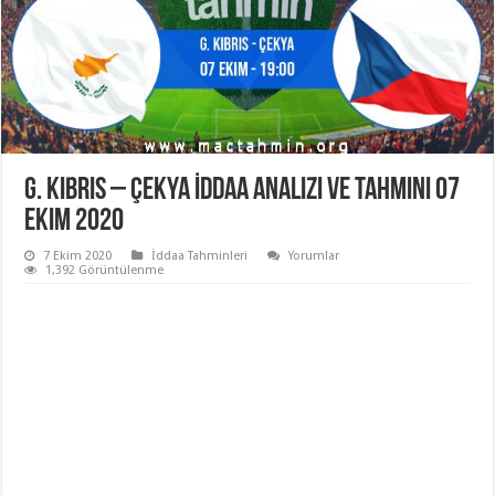
G. Kıbrıs – Çekya İddaa Analizi ve Tahmini 07
Ekim 2020
7 Ekim 2020
İddaa Tahminleri
Yorumlar
1,392 Görüntülenme