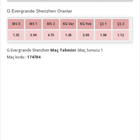
G Evergrande Shenzhen Oranlar
MS 0
MS 1
MS 2
KG Var
KG Yok
ÇŞ 1
ÇŞ 2
1.35
3.90
4.75
1.45
2.00
1.08
1.12
G Evergrande Shenzhen
Maç Tahmini :
Maç Sonucu 1
Maç kodu :
174784