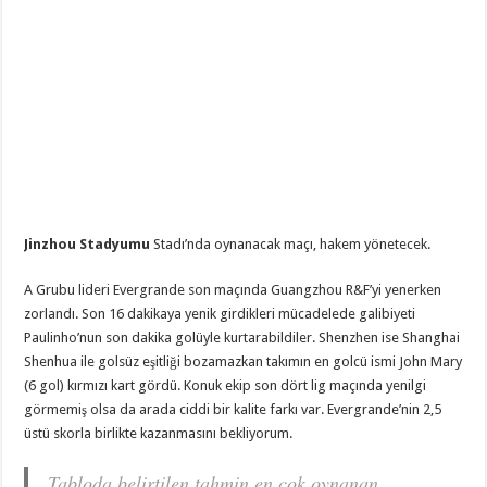
Jinzhou Stadyumu
Stadı’nda oynanacak maçı, hakem
yönetecek.
A Grubu lideri Evergrande son maçında Guangzhou R&F’yi yenerken
zorlandı. Son 16 dakikaya yenik girdikleri mücadelede galibiyeti
Paulinho’nun son dakika golüyle kurtarabildiler. Shenzhen ise Shanghai
Shenhua ile golsüz eşitliği bozamazkan takımın en golcü ismi John Mary
(6 gol) kırmızı kart gördü. Konuk ekip son dört lig maçında yenilgi
görmemiş olsa da arada ciddi bir kalite farkı var. Evergrande’nin 2,5
üstü skorla birlikte kazanmasını bekliyorum.
Tabloda belirtilen tahmin en çok oynanan