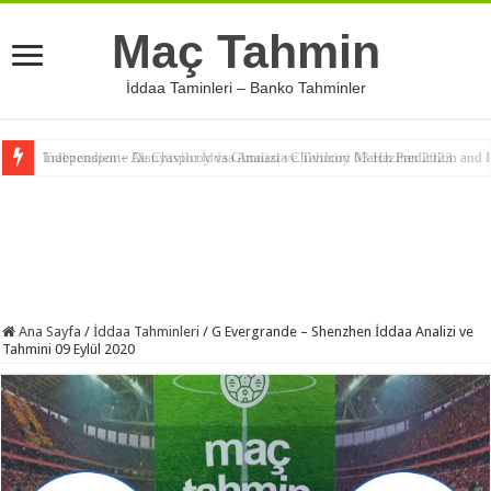
Maç Tahmin
İddaa Taminleri – Banko Tahminler
Independiente De Chivilcoy vs Gimnasia Chivilcoy Match Prediction and R
Trabzonspor – Alanyaspor İddaa Analizi ve Tahmini 03 Haziran 2023
Ana Sayfa
/
İddaa Tahminleri
/
G Evergrande – Shenzhen İddaa Analizi ve
Tahmini 09 Eylül 2020