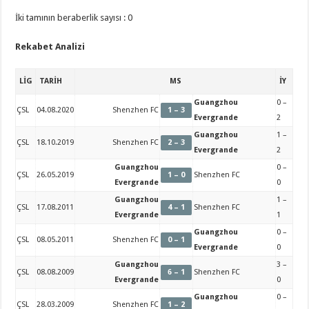
İki tamının beraberlik sayısı : 0
Rekabet Analizi
LİG
TARİH
MS
İY
Guangzhou
0 –
ÇSL
04.08.2020
Shenzhen FC
1 – 3
Evergrande
2
Guangzhou
1 –
ÇSL
18.10.2019
Shenzhen FC
2 – 3
Evergrande
2
Guangzhou
0 –
ÇSL
26.05.2019
1 – 0
Shenzhen FC
Evergrande
0
Guangzhou
1 –
ÇSL
17.08.2011
4 – 1
Shenzhen FC
Evergrande
1
Guangzhou
0 –
ÇSL
08.05.2011
Shenzhen FC
0 – 1
Evergrande
0
Guangzhou
3 –
ÇSL
08.08.2009
6 – 1
Shenzhen FC
Evergrande
0
Guangzhou
0 –
ÇSL
28.03.2009
Shenzhen FC
1 – 2