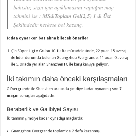
bahistir, sizin için açıklamasını yaptığım maç
tahmini ise :
MS&Toplam Gol(2,5) 1 & Üst
Şeklindedir herkese bol kazanç.
İddaa oynarken baz alına bilecek öneriler
Çin Süper Ligi A Grubu 10. Hafta mücadelesinde, 22 puan 15 averaj
ile lider durumda bulunan Guangzhou Evergrande, 11 puan 0 averaj
ile 5. sırada yer alan Shenzhen FC ile karşı karşıya geliyor.
İki takımın daha önceki karşılaşmaları
G Evergrande ile Shenzhen arasında şimdiye kadar oynanmış son
7
maçın
sonuçları aşağıdadır.
Beraberlik ve Galibiyet Sayısı
İki tamının şimdiye kadar oynadığı maçlarda;
Guangzhou Evergrande toplam’da
7
defa kazanmış.