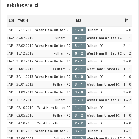
Rekabet Analizi
LİG
TARİH
MS
İY
İNP
07.11.2020
West Ham United FC
1 – 0
Fulham FC
0 – 0
HAZ
27.07.2019
Fulham FC
0 – 1
West Ham United FC
0 – 1
İNP
22.02.2019
West Ham United FC
3 – 1
Fulham FC
2 – 1
İNP
15.12.2018
Fulham FC
0 – 2
West Ham United FC
0 – 2
HAZ
20.07.2017
West Ham United FC
2 – 1
Fulham FC
2 – 0
İNP
01.01.2014
Fulham FC
2 – 1
West Ham United FC
1 – 1
İNP
30.11.2013
West Ham United FC
3 – 0
Fulham FC
0 – 0
İNP
30.01.2013
Fulham FC
3 – 1
West Ham United FC
1 – 0
İNP
01.09.2012
West Ham United FC
3 – 0
Fulham FC
3 – 0
İNP
26.12.2010
Fulham FC
1 – 3
West Ham United FC
1 – 2
İNP
02.10.2010
West Ham United FC
1 – 1
Fulham FC
0 – 1
İNP
02.05.2010
Fulham FC
3 – 2
West Ham United FC
1 – 0
İNP
04.10.2009
West Ham United FC
2 – 2
Fulham FC
1 – 0
İNP
18.01.2009
West Ham United FC
3 – 1
Fulham FC
1 – 1
İNP
27.09.2008
Fulham FC
1 – 2
West Ham United FC
0 – 2