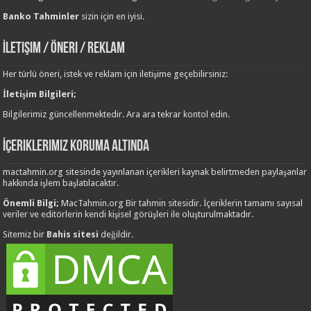
Banko Tahminler
sizin için en iyisi.
İletişim / Öneri / Reklam
Her türlü öneri, istek ve reklam için iletişime geçebilirsiniz:
İletişim Bilgileri;
Bilgilerimiz güncellenmektedir. Ara ara tekrar kontol edin.
İçeriklerimiz Koruma Altında
mactahmin.org sitesinde yayınlanan içerikleri kaynak belirtmeden paylaşanlar
hakkında işlem başlatılacaktır.
Önemli Bilgi;
MacTahmin.org Bir tahmin sitesidir. İçeriklerin tamamı sayısal
veriler ve editörlerin kendi kişisel görüşleri ile oluşturulmaktadır.
Sitemiz bir
Bahis sitesi
değildir.