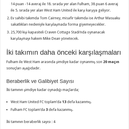
14 puan -14 averaj ile 18. sırada yer alan Fulham, 38 puan 6 averaj
ile 5. sırada yer alan West Ham United ile karşı karşıya geliyor.
Ev sahibi takımda Tom Cairney, misafir takımda ise Arthur Masuaku
sakatlıkları nedeniyle karşılaşmada forma giyemeyecekler.
25,700 kişi kapasiteli Craven Cottage Stadı’nda oynanacak
karşılaşmayı hakem Mike Dean yönetecek.
İki takımın daha önceki karşılaşmaları
Fulham ile West Ham arasında şimdiye kadar oynanmış son
20 maçın
sonuçları aşağıdadır.
Beraberlik ve Galibiyet Sayısı
İki tamının şimdiye kadar oynadığı maçlarda;
West Ham United FC toplam’da
13
defa kazanmış.
Fulham FC toplam’da
3
defa kazanmış.
İki tamının beraberlik sayısı : 4