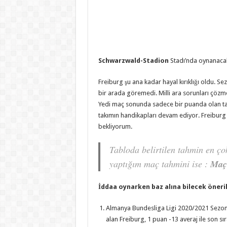
Schwarzwald-Stadion
Stadı’nda oynanaca
Freiburg şu ana kadar hayal kırıklığı oldu. S
bir arada göremedi. Milli ara sorunları çözme
Yedi maç sonunda sadece bir puanda olan t
takımın handikapları devam ediyor. Freiburg i
bekliyorum.
Tabloda belirtilen tahmin en çok
yaptığım maç tahmini ise :
Maç
İddaa oynarken baz alına bilecek öneri
Almanya Bundesliga Ligi 2020/2021 Sezonu 
alan Freiburg, 1 puan -13 averaj ile son sı