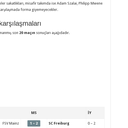
er sakatlıkları, misafir takımda ise Adam Szalai, Philipp Mwene
e karşılaşmada forma giyemeyecekler.
karşılaşmaları
oynanmış son
20 maçın
sonuçları aşağıdadır.
MS
İY
FSV Mainz
1 – 2
SC Freiburg
0 – 2