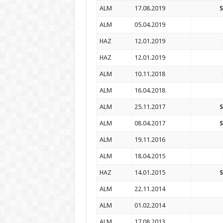
ALM
17.08.2019
S
ALM
05.04.2019
HAZ
12.01.2019
HAZ
12.01.2019
ALM
10.11.2018
ALM
16.04.2018
ALM
25.11.2017
S
ALM
08.04.2017
S
ALM
19.11.2016
ALM
18.04.2015
HAZ
14.01.2015
S
ALM
22.11.2014
ALM
01.02.2014
ALM
17.08.2013