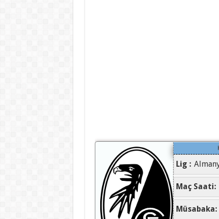
Lig :
Almany
Maç Saati:
Müsabaka: