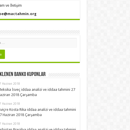
am ve İletişim
pe@mactahmin.org
Eklenen Banko Kuponlar
7 Haziran 2018
eksika İsveç iddaa analizi ve iddaa tahmini 27
aziran 2018 Çarşamba
7 Haziran 2018
sviçre Kosta Rika iddaa analizi ve iddaa tahmini
7 Haziran 2018 Çarşamba
7 Haziran 2018
ırbistan Brezilya iddaa analizi ve iddaa tahmini