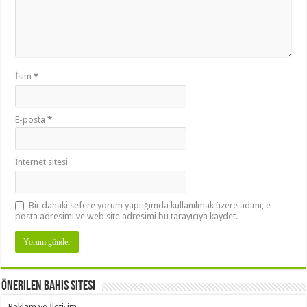
İsim
*
E-posta
*
İnternet sitesi
Bir dahaki sefere yorum yaptığımda kullanılmak üzere adımı, e-
posta adresimi ve web site adresimi bu tarayıcıya kaydet.
Önerilen Bahis Sitesi
Reklam ve İletişim