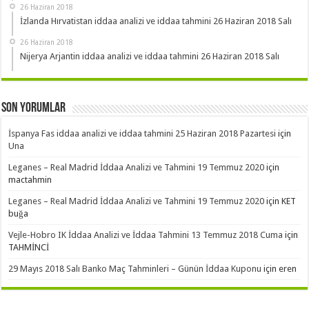
26 Haziran 2018
İzlanda Hırvatistan iddaa analizi ve iddaa tahmini 26 Haziran 2018 Salı
26 Haziran 2018
Nijerya Arjantin iddaa analizi ve iddaa tahmini 26 Haziran 2018 Salı
Son Yorumlar
İspanya Fas iddaa analizi ve iddaa tahmini 25 Haziran 2018 Pazartesi
için
Una
Leganes – Real Madrid İddaa Analizi ve Tahmini 19 Temmuz 2020
için
mactahmin
Leganes – Real Madrid İddaa Analizi ve Tahmini 19 Temmuz 2020
için
KET
buğa
Vejle-Hobro IK İddaa Analizi ve İddaa Tahmini 13 Temmuz 2018 Cuma
için
TAHMİNCİ
29 Mayıs 2018 Salı Banko Maç Tahminleri – Günün İddaa Kuponu
için
eren