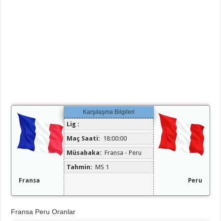
Karşılaşma Bilgileri
Lig :
Maç Saati:
18:00:00
Müsabaka:
Fransa - Peru
Tahmin:
MS 1
Fransa
Peru
Fransa Peru Oranlar