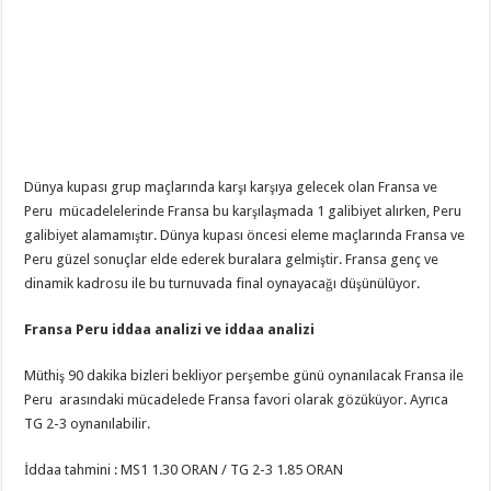
Dünya kupası grup maçlarında karşı karşıya gelecek olan Fransa ve
Peru mücadelelerinde Fransa bu karşılaşmada 1 galibiyet alırken, Peru
galibiyet alamamıştır. Dünya kupası öncesi eleme maçlarında Fransa ve
Peru güzel sonuçlar elde ederek buralara gelmiştir. Fransa genç ve
dinamik kadrosu ile bu turnuvada final oynayacağı düşünülüyor.
Fransa Peru iddaa analizi ve iddaa analizi
Müthiş 90 dakika bizleri bekliyor perşembe günü oynanılacak Fransa ile
Peru arasındaki mücadelede Fransa favori olarak gözüküyor. Ayrıca
TG 2-3 oynanılabilir.
İddaa tahmini : MS1 1.30 ORAN / TG 2-3 1.85 ORAN