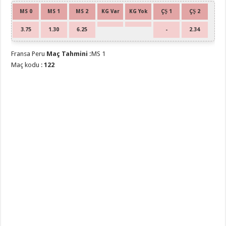
MS 0
MS 1
MS 2
KG Var
KG Yok
ÇŞ 1
ÇŞ 2
3.75
1.30
6.25
-
2.34
Fransa Peru
Maç Tahmini :
MS 1
Maç kodu :
122