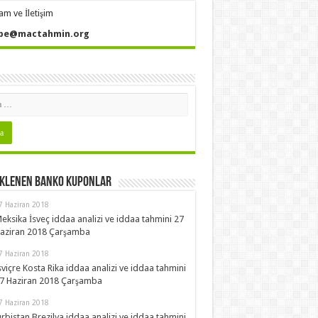
am ve İletişim
pe@mactahmin.org
Eklenen Banko Kuponlar
7 Haziran 2018
eksika İsveç iddaa analizi ve iddaa tahmini 27
aziran 2018 Çarşamba
7 Haziran 2018
sviçre Kosta Rika iddaa analizi ve iddaa tahmini
7 Haziran 2018 Çarşamba
7 Haziran 2018
ırbistan Brezilya iddaa analizi ve iddaa tahmini