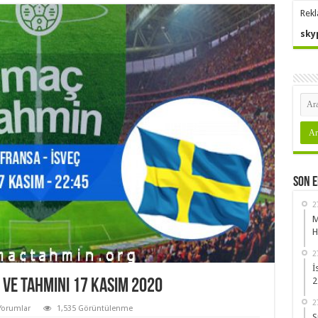
Rekl
sky
Son 
2
M
H
2
İ
2
i ve Tahmini 17 Kasım 2020
2
Yorumlar
1,535 Görüntülenme
S