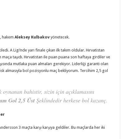
ı, hakem
Aleksey Kulbakov
yönetecek.
ledi. A Ligi’nde yarı finale çıkan ilk takım oldular. Hırvatistan
n maça taşıdı. Hırvatistan ile puan puana son haftaya girdiler ve
rşısında mutlaka puan almaları gerekiyor. Liderliği garanti olan
risk almasıyla bol pozisyonlu maç bekliyorum. Tercihim 2,5 gol
 oynanan bahistir, sizin için açıklamasını
am Gol 2,5 Üst
Şeklindedir herkese bol kazanç.
ler
ndersson 3 maçta karşı karşıya geldiler. Bu maçlarda her iki