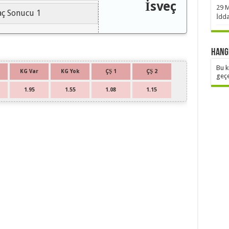
İsveç
29 M
ç Sonucu 1
İdd
Hangi
Bu k
KG Var
KG Yok
ÇŞ 1
ÇŞ 2
geçe
1.95
1.55
1.08
1.15