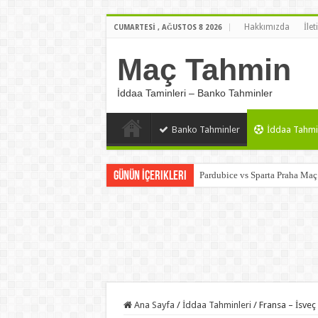
Hakkımızda
İlet
CUMARTESI , AĞUSTOS 8 2026
Maç Tahmin
İddaa Taminleri – Banko Tahminler
Banko Tahminler
İddaa Tahmi
Günün İçerikleri
Pardubice vs Sparta Praha Ma
Ana Sayfa
/
İddaa Tahminleri
/
Fransa – İsveç