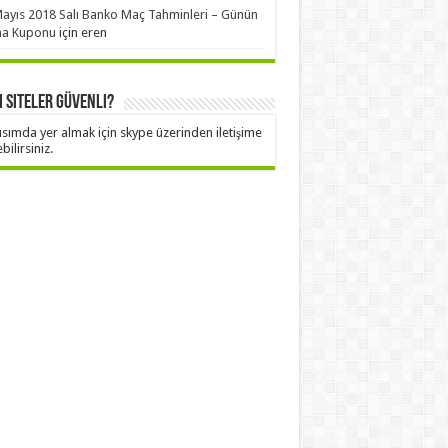
ayıs 2018 Salı Banko Maç Tahminleri – Günün
aa Kuponu
için
eren
 Siteler Güvenli?
ısımda yer almak için skype üzerinden iletişime
bilirsiniz.