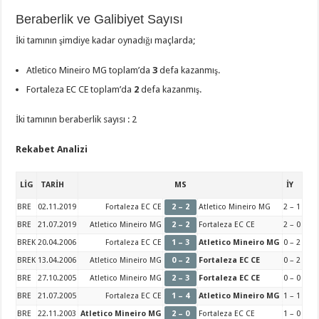
Beraberlik ve Galibiyet Sayısı
İki tamının şimdiye kadar oynadığı maçlarda;
Atletico Mineiro MG toplam’da
3
defa kazanmış.
Fortaleza EC CE toplam’da
2
defa kazanmış.
İki tamının beraberlik sayısı : 2
Rekabet Analizi
LİG
TARİH
MS
İY
BRE
02.11.2019
Fortaleza EC CE
2 – 2
Atletico Mineiro MG
2 – 1
BRE
21.07.2019
Atletico Mineiro MG
2 – 2
Fortaleza EC CE
2 – 0
BREK
20.04.2006
Fortaleza EC CE
1 – 3
Atletico Mineiro MG
0 – 2
BREK
13.04.2006
Atletico Mineiro MG
0 – 2
Fortaleza EC CE
0 – 2
BRE
27.10.2005
Atletico Mineiro MG
2 – 3
Fortaleza EC CE
0 – 0
BRE
21.07.2005
Fortaleza EC CE
1 – 4
Atletico Mineiro MG
1 – 1
BRE
22.11.2003
Atletico Mineiro MG
2 – 0
Fortaleza EC CE
1 – 0