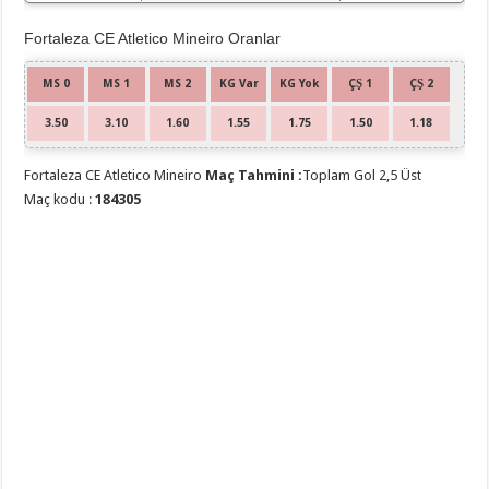
Atletico
Mineiro
Fortaleza CE Atletico Mineiro Oranlar
MS 0
MS 1
MS 2
KG Var
KG Yok
ÇŞ 1
ÇŞ 2
3.50
3.10
1.60
1.55
1.75
1.50
1.18
Fortaleza CE Atletico Mineiro
Maç Tahmini :
Toplam Gol 2,5 Üst
Maç kodu :
184305