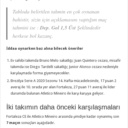
Tabloda belirtilen tahmin en çok oynanan
bahistir, sizin için açıklamasını yaptığım maç
tahmini ise :
Dep. Gol 1,5 Üst
Şeklindedir
herkese bol kazanç.
İddaa oynarken baz alına bilecek öneriler
Ev sahibi takımda Bruno Melo sakatlığı; Juan Quintero cezası, misafir
takımda ise Diego Tardelli sakatlığı; Junior Alonso cezası nedeniyle
karşılaşmada forma giyemeyecekler.
Brezilya Serie A 2020 Sezonu 14. Hafta mücadelesinde, 17 puan 2
averaj ile 10. sırada yer alan Fortaleza, 27 puan 11 averaj ile lider
durumda bulunan Atletico Mineiro ile karşı karşıya geliyor.
İki takımın daha önceki karşılaşmaları
Fortaleza CE ile Atletico Mineiro arasında şimdiye kadar oynanmış son
7 maçın
sonuçları aşağıdadır.