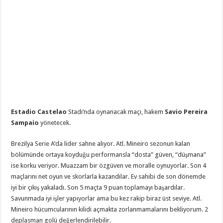
Estadio Castelao
Stadı’nda oynanacak maçı, hakem
Savio Pereira
Sampaio
yönetecek.
Brezilya Serie A’da lider sahne alıyor. Atl. Mineiro sezonun kalan
bölümünde ortaya koyduğu performansla “dosta” güven, “düşmana”
ise korku veriyor. Muazzam bir özgüven ve moralle oynuyorlar. Son 4
maçlarını net oyun ve skorlarla kazandılar. Ev sahibi de son dönemde
iyi bir çıkış yakaladı. Son 5 maçta 9 puan toplamayı başardılar.
Savunmada iyi işler yapıyorlar ama bu kez rakip biraz üst seviye. Atl.
Mineiro hücumcularının kilidi açmakta zorlanmamalarını bekliyorum. 2
deplasman golü değerlendirilebilir.