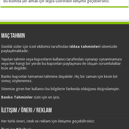
Bu kısımda yer almak için skype üzerinden iletişime geçebilirsiniz.
Maç Tahmin
Günlük sizler için özel ekibimiz tarafından
iddaa tahminleri
sitemizde
paylaşılmaktadır.
Yapılan tahmin veya kuponların kullanıcı tarafından oynanıp oynanmaması
veya her hangi bir yerde bu kuponları paylaşması ile oluşan sorumluluklar
bize ait değildir.
Banko kuponlar tamamen tahmine dayalıdır. Hiç bir zaman için kesin bir
sonuç söylenemez.
Sitemize giren her kullanıcı bu bilgilerin farkında olduğunu doğrulamıştır.
Banko Tahminler
sizin için en iyisi.
İletişim / Öneri / Reklam
Her türlü öneri, istek ve reklam için iletişime geçebilirsiniz: