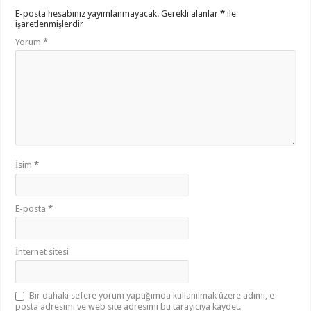
E-posta hesabınız yayımlanmayacak.
Gerekli alanlar
*
ile
işaretlenmişlerdir
Yorum
*
İsim
*
E-posta
*
İnternet sitesi
Bir dahaki sefere yorum yaptığımda kullanılmak üzere adımı, e-
posta adresimi ve web site adresimi bu tarayıcıya kaydet.