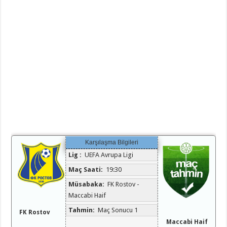
Karşılaşma Bilgileri
Lig :
UEFA Avrupa Ligi
Maç Saati:
19:30
Müsabaka:
FK Rostov -
Maccabi Haif
Tahmin:
Maç Sonucu 1
FK Rostov
Maccabi Haif