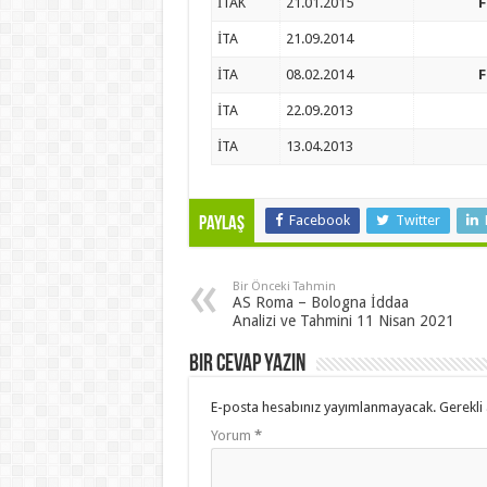
İTAK
21.01.2015
F
İTA
21.09.2014
İTA
08.02.2014
F
İTA
22.09.2013
İTA
13.04.2013
Facebook
Twitter
Paylaş
Bir Önceki Tahmin
AS Roma – Bologna İddaa
Analizi ve Tahmini 11 Nisan 2021
Bir cevap yazın
E-posta hesabınız yayımlanmayacak.
Gerekli
Yorum
*