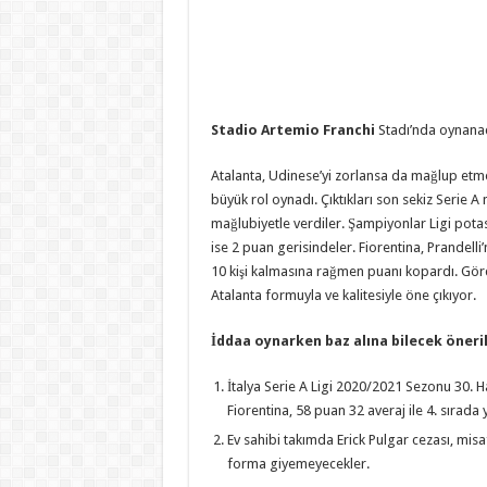
Stadio Artemio Franchi
Stadı’nda oynana
Atalanta, Udinese’yi zorlansa da mağlup etmeyi
büyük rol oynadı. Çıktıkları son sekiz Serie A
mağlubiyetle verdiler. Şampiyonlar Ligi potas
ise 2 puan gerisindeler. Fiorentina, Prandell
10 kişi kalmasına rağmen puanı kopardı. Gö
Atalanta formuyla ve kalitesiyle öne çıkıyor.
İddaa oynarken baz alına bilecek öneri
İtalya Serie A Ligi 2020/2021 Sezonu 30. H
Fiorentina, 58 puan 32 averaj ile 4. sırada y
Ev sahibi takımda Erick Pulgar cezası, mis
forma giyemeyecekler.