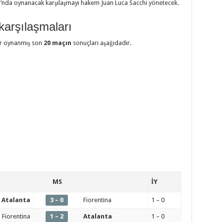
adı’nda oynanacak karşılaşmayı hakem Juan Luca Sacchi yönetecek.
karşılaşmaları
dar oynanmış son
20 maçın
sonuçları aşağıdadır.
MS
İY
Atalanta
3 – 0
Fiorentina
1 – 0
Fiorentina
1 – 2
Atalanta
1 – 0