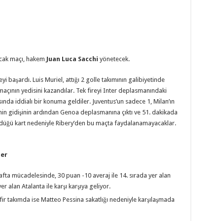
cak maçı, hakem
Juan Luca Sacchi
yönetecek.
 başardı. Luis Muriel, attığı 2 golle takımının galibiyetinde
 maçının yedisini kazandılar. Tek fireyi Inter deplasmanındaki
ında iddialı bir konuma geldiler. Juventus’un sadece 1, Milan’ın
i’nin gidişinin ardından Genoa deplasmanına çıktı ve 51. dakikada
rdüğü kart nedeniyle Ribery’den bu maçta faydalanamayacaklar.
ler
afta mücadelesinde, 30 puan -10 averaj ile 14. sırada yer alan
er alan Atalanta ile karşı karşıya geliyor.
afir takımda ise Matteo Pessina sakatlığı nedeniyle karşılaşmada