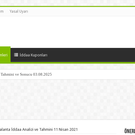
şim
Yasal Uyarı
nleri
İddaa Kuponları
ç Tahmini ve Sonucu 03.08.2025
talanta İddaa Analizi ve Tahmini 11 Nisan 2021
Öneri