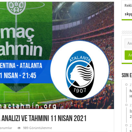
Rekl
sky
Son 
2
M
H
2
İ
2
 Analizi ve Tahmini 11 Nisan 2021
2
Yorumlar
989 Görüntülenme
S