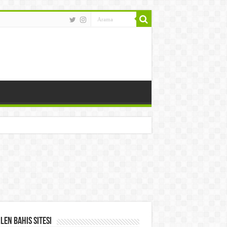
len Bahis Sitesi