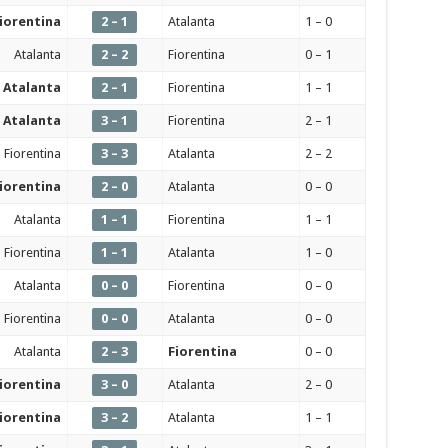
iorentina
2 – 1
Atalanta
1 – 0
Atalanta
2 – 2
Fiorentina
0 – 1
Atalanta
2 – 1
Fiorentina
1 – 1
Atalanta
3 – 1
Fiorentina
2 – 1
Fiorentina
3 – 3
Atalanta
2 – 2
iorentina
2 – 0
Atalanta
0 – 0
Atalanta
1 – 1
Fiorentina
1 – 1
Fiorentina
1 – 1
Atalanta
1 – 0
Atalanta
0 – 0
Fiorentina
0 – 0
Fiorentina
0 – 0
Atalanta
0 – 0
Atalanta
2 – 3
Fiorentina
0 – 0
iorentina
3 – 0
Atalanta
2 – 0
iorentina
3 – 2
Atalanta
1 – 1