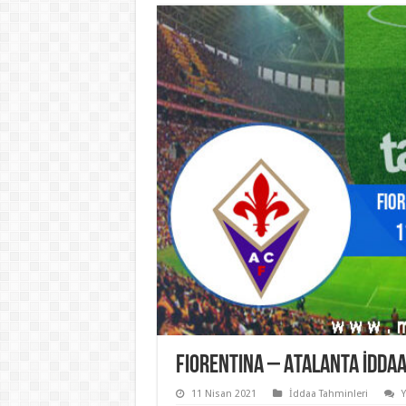
Fiorentina – Atalanta İddaa
11 Nisan 2021
İddaa Tahminleri