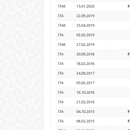
İTAK
15.01.2020
F
İTA
22.09.2019
İTAK
25.04.2019
İTA
03.03.2019
İTAK
27.02.2019
İTA
30.09.2018
F
İTA
18.02.2018
İTA
24.09.2017
İTA
05.03.2017
İTA
16.10.2016
İTA
21.02.2016
İTA
04.10.2015
F
İTA
08.02.2015
F