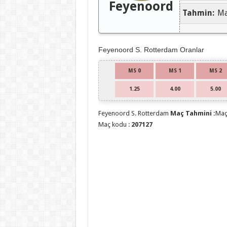
Feyenoord
Tahmin:
Ma
Feyenoord S. Rotterdam Oranlar
MS 0
MS 1
MS 2
1.25
4.00
5.00
Feyenoord S. Rotterdam
Maç Tahmini :
Maç
Maç kodu :
207127