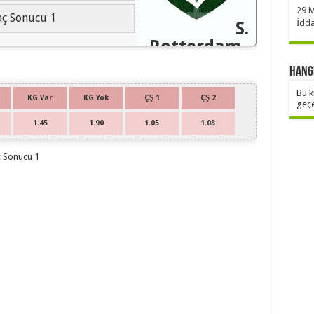
29 M
ç Sonucu 1
İdd
S.
Rotterdam
Hangi
Bu k
KG Var
KG Yok
ÇŞ 1
ÇŞ 2
geçe
1.45
1.90
1.05
1.08
 Sonucu 1