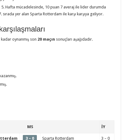
 5. Hafta mücadelesinde, 10 puan 7 averaj ile lider durumda
 sırada yer alan Sparta Rotterdam ile karşı karşıya geliyor.
karşılaşmaları
e kadar oynanmış son
20 maçın
sonuçları aşağıdadır.
kazanmış.
mış.
MS
İY
otterdam
3 – 0
Sparta Rotterdam
3 – 0