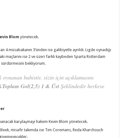
evin Blom
yönetecek.
n 4 müsabakanın 3’ünden ise galibiyetle ayrıldı. Ligde oynadığı
 maçlarını ise 2 ve üzeri farklı kaybeden Sparta Rotterdam
ni sürdürmesini bekliyorum.
 oynanan bahistir, sizin için açıklamasını
Toplam Gol(2,5) 1 & Üst
Şeklindedir herkese
ler
oynanacak karşılaşmayı hakem Kevin Blom yönetecek.
an Beek, misafir takımda ise Tim Coremans, Reda Kharchouch
 giyemeyecekler.