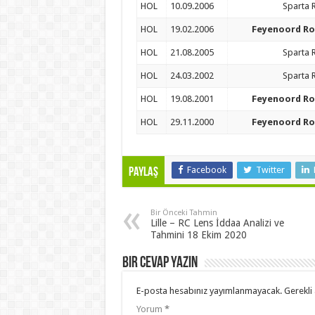
HOL
10.09.2006
Sparta 
HOL
19.02.2006
Feyenoord R
HOL
21.08.2005
Sparta 
HOL
24.03.2002
Sparta 
HOL
19.08.2001
Feyenoord R
HOL
29.11.2000
Feyenoord R
Facebook
Twitter
Paylaş
Bir Önceki Tahmin
Lille – RC Lens İddaa Analizi ve
Tahmini 18 Ekim 2020
Bir cevap yazın
E-posta hesabınız yayımlanmayacak.
Gerekli
Yorum
*