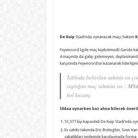
De Kuip
Stadı’nda oynanacak maçı, hakem
K
Feyenoord ligde maç kaybetmedi! Geride kala
4 maçında da galip gelemeyen, deplasmandaki
karşısında Feyenoord’un kazanarak liderliği
Tabloda belirtilen tahmin en çok
yaptığım maç tahmini ise :
MS&
bol kazanç.
İddaa oynarken baz alına bilecek öneri
51,577 kişi kapasiteli De Kuip Stadı’nda 
Ev sahibi takımda Eric Botteghin, Sven V
sakatlıkları nedeniyle karşılaşmada forma