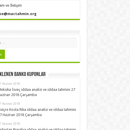
am ve İletişim
pe@mactahmin.org
Eklenen Banko Kuponlar
7 Haziran 2018
eksika İsveç iddaa analizi ve iddaa tahmini 27
aziran 2018 Çarşamba
7 Haziran 2018
sviçre Kosta Rika iddaa analizi ve iddaa tahmini
7 Haziran 2018 Çarşamba
7 Haziran 2018
ırbistan Brezilya iddaa analizi ve iddaa tahmini