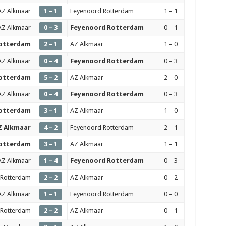
AZ Alkmaar
1 – 1
Feyenoord Rotterdam
1 – 1
AZ Alkmaar
0 – 3
Feyenoord Rotterdam
0 – 1
otterdam
2 – 1
AZ Alkmaar
1 – 0
AZ Alkmaar
0 – 4
Feyenoord Rotterdam
0 – 3
otterdam
5 – 2
AZ Alkmaar
2 – 0
AZ Alkmaar
0 – 4
Feyenoord Rotterdam
0 – 3
otterdam
3 – 1
AZ Alkmaar
1 – 0
Z Alkmaar
4 – 2
Feyenoord Rotterdam
2 – 1
otterdam
3 – 1
AZ Alkmaar
1 – 1
AZ Alkmaar
1 – 4
Feyenoord Rotterdam
0 – 3
 Rotterdam
2 – 2
AZ Alkmaar
0 – 2
AZ Alkmaar
1 – 1
Feyenoord Rotterdam
0 – 0
 Rotterdam
2 – 2
AZ Alkmaar
0 – 1