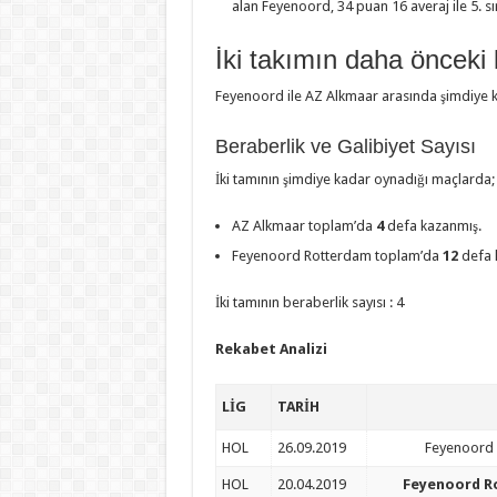
alan Feyenoord, 34 puan 16 averaj ile 5. sı
İki takımın daha önceki 
Feyenoord ile AZ Alkmaar arasında şimdiye
Beraberlik ve Galibiyet Sayısı
İki tamının şimdiye kadar oynadığı maçlarda;
AZ Alkmaar toplam’da
4
defa kazanmış.
Feyenoord Rotterdam toplam’da
12
defa 
İki tamının beraberlik sayısı : 4
Rekabet Analizi
LİG
TARİH
HOL
26.09.2019
Feyenoord
HOL
20.04.2019
Feyenoord R