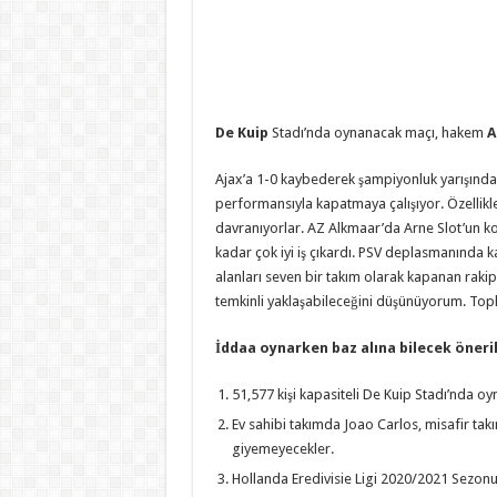
De Kuip
Stadı’nda oynanacak maçı, hakem
A
Ajax’a 1-0 kaybederek şampiyonluk yarışında 
performansıyla kapatmaya çalışıyor. Özellikle 
davranıyorlar. AZ Alkmaar’da Arne Slot’un ko
kadar çok iyi iş çıkardı. PSV deplasmanında ka
alanları seven bir takım olarak kapanan rakipl
temkinli yaklaşabileceğini düşünüyorum. Top
İddaa oynarken baz alına bilecek öneri
51,577 kişi kapasiteli De Kuip Stadı’nda 
Ev sahibi takımda Joao Carlos, misafir tak
giyemeyecekler.
Hollanda Eredivisie Ligi 2020/2021 Sezonu 