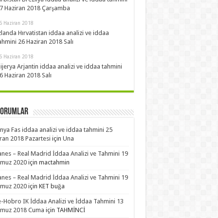
7 Haziran 2018 Çarşamba
6 Haziran 2018
zlanda Hırvatistan iddaa analizi ve iddaa
ahmini 26 Haziran 2018 Salı
6 Haziran 2018
ijerya Arjantin iddaa analizi ve iddaa tahmini
6 Haziran 2018 Salı
Yorumlar
nya Fas iddaa analizi ve iddaa tahmini 25
ran 2018 Pazartesi
için
Una
nes – Real Madrid İddaa Analizi ve Tahmini 19
muz 2020
için
mactahmin
nes – Real Madrid İddaa Analizi ve Tahmini 19
muz 2020
için
KET buğa
e-Hobro IK İddaa Analizi ve İddaa Tahmini 13
muz 2018 Cuma
için
TAHMİNCİ