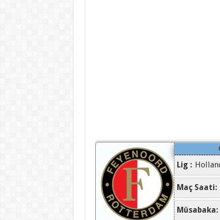
Lig :
Hollan
Maç Saati:
Müsabaka: