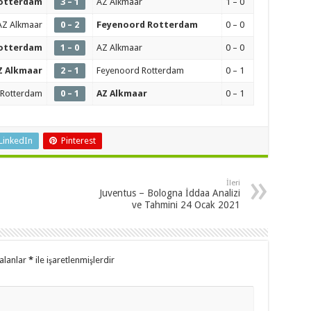
otterdam
3 – 1
AZ Alkmaar
1 – 0
AZ Alkmaar
0 – 2
Feyenoord Rotterdam
0 – 0
otterdam
1 – 0
AZ Alkmaar
0 – 0
Z Alkmaar
2 – 1
Feyenoord Rotterdam
0 – 1
 Rotterdam
0 – 1
AZ Alkmaar
0 – 1
LinkedIn
Pinterest
İleri
Juventus – Bologna İddaa Analizi
ve Tahmini 24 Ocak 2021
 alanlar
*
ile işaretlenmişlerdir