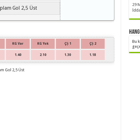
29 M
plam Gol 2,5 Üst
İdd
Hangi
Bu k
KG Var
KG Yok
ÇŞ 1
ÇŞ 2
geçe
1.40
2.10
1.30
1.18
m Gol 2,5 Üst