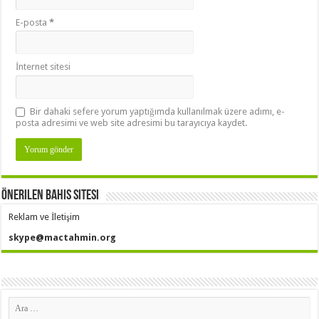
E-posta
*
İnternet sitesi
Bir dahaki sefere yorum yaptığımda kullanılmak üzere adımı, e-
posta adresimi ve web site adresimi bu tarayıcıya kaydet.
Önerilen Bahis Sitesi
Reklam ve İletişim
skype@mactahmin.org