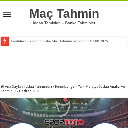
Maç Tahmin
İddaa Taminleri – Banko Tahminler
Pardubice vs Sparta Praha Maç Tahmini ve Sonucu 03.08.2025
Ana Sayfa
/
İddaa Tahminleri
/
Fenerbahçe – Yeni Malatya İddaa Analizi ve
Tahmini 27 Haziran 2020