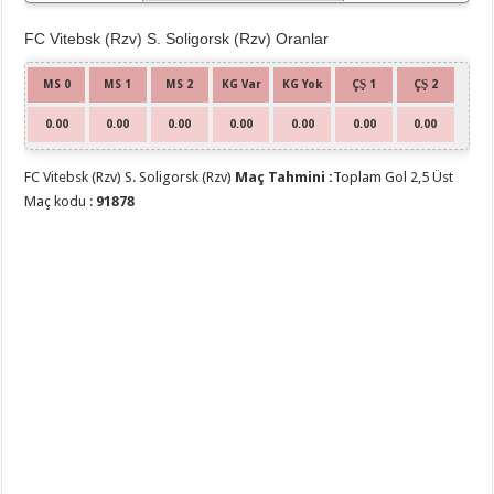
(Rzv)
FC Vitebsk (Rzv) S. Soligorsk (Rzv) Oranlar
MS 0
MS 1
MS 2
KG Var
KG Yok
ÇŞ 1
ÇŞ 2
0.00
0.00
0.00
0.00
0.00
0.00
0.00
FC Vitebsk (Rzv) S. Soligorsk (Rzv)
Maç Tahmini :
Toplam Gol 2,5 Üst
Maç kodu :
91878