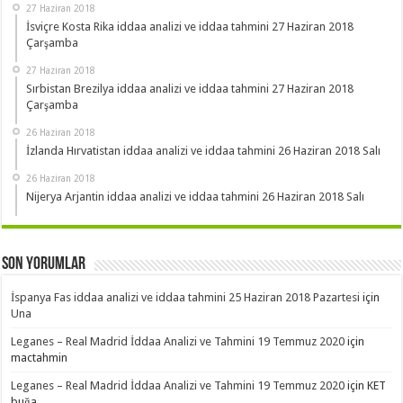
27 Haziran 2018
İsviçre Kosta Rika iddaa analizi ve iddaa tahmini 27 Haziran 2018
Çarşamba
27 Haziran 2018
Sırbistan Brezilya iddaa analizi ve iddaa tahmini 27 Haziran 2018
Çarşamba
26 Haziran 2018
İzlanda Hırvatistan iddaa analizi ve iddaa tahmini 26 Haziran 2018 Salı
26 Haziran 2018
Nijerya Arjantin iddaa analizi ve iddaa tahmini 26 Haziran 2018 Salı
Son Yorumlar
İspanya Fas iddaa analizi ve iddaa tahmini 25 Haziran 2018 Pazartesi
için
Una
Leganes – Real Madrid İddaa Analizi ve Tahmini 19 Temmuz 2020
için
mactahmin
Leganes – Real Madrid İddaa Analizi ve Tahmini 19 Temmuz 2020
için
KET
buğa