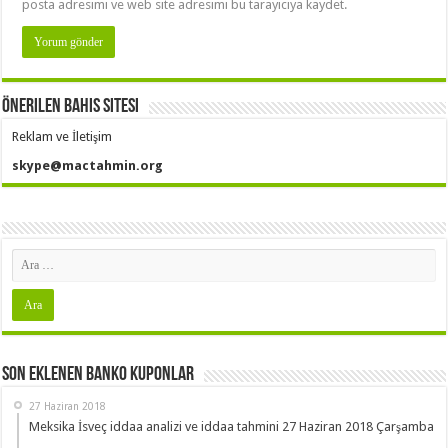
posta adresimi ve web site adresimi bu tarayıcıya kaydet.
Önerilen Bahis Sitesi
Reklam ve İletişim
skype@mactahmin.org
Son Eklenen Banko Kuponlar
27 Haziran 2018
Meksika İsveç iddaa analizi ve iddaa tahmini 27 Haziran 2018 Çarşamba