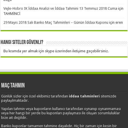
Vejle-Hobro IK İddaa Analizi ve İddaa Tahmini 13 Temmuz 2018 Cuma
için
TAHMİNCİ
29 Mayıs 2018 Salı Banko Maç Tahminleri – Günün İddaa Kuponu
için
eren
Hangi Siteler Güvenli?
Bu kısımda yer almak için skype üzerinden iletişime geçebilirsiniz.
Maç Tahmin
Günlük sizler için özel ekibimiz tarafından
iddaa tahminleri
sitemizde
paylaşılmaktadır.
Yapılan tahmin veya kuponların kullanıcı tarafından oynanıp oynanmaması
veya her hangi bir yerde bu kuponları paylaşması ile oluşan sorumluluklar
bize ait değildir.
Banko kuponlar tamamen tahmine dayalıdır. Hiç bir zaman için kesin bir