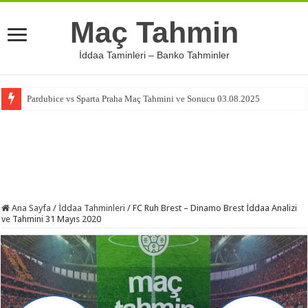
Maç Tahmin
İddaa Taminleri – Banko Tahminler
Pardubice vs Sparta Praha Maç Tahmini ve Sonucu 03.08.2025
Ana Sayfa
/
İddaa Tahminleri
/
FC Ruh Brest – Dinamo Brest İddaa Analizi
ve Tahmini 31 Mayıs 2020