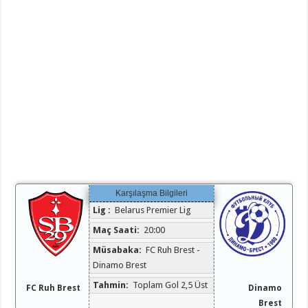
Karşılaşma Bilgileri
Lig :
Belarus Premier Lig
Maç Saati:
20:00
Müsabaka:
FC Ruh Brest -
Dinamo Brest
Tahmin:
Toplam Gol 2,5 Üst
FC Ruh Brest
Dinamo
Brest