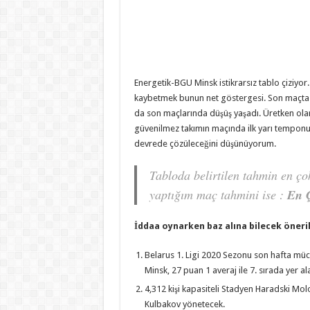
Energetik-BGU Minsk istikrarsız tablo çiziyor
kaybetmek bunun net göstergesi. Son maçta 
da son maçlarında düşüş yaşadı. Üretken olam
güvenilmez takımın maçında ilk yarı tempon
devrede çözüleceğini düşünüyorum.
Tabloda belirtilen tahmin en çok
yaptığım maç tahmini ise :
En 
İddaa oynarken baz alına bilecek öneri
Belarus 1. Ligi 2020 Sezonu son hafta müc
Minsk, 27 puan 1 averaj ile 7. sırada yer a
4,312 kişi kapasiteli Stadyen Haradski M
Kulbakov yönetecek.