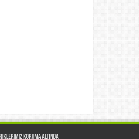
eriklerimiz Koruma Altında