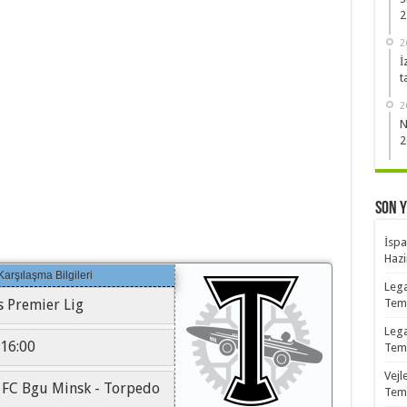
2
2
İ
t
2
N
2
Son 
İspa
Hazi
Karşılaşma Bilgileri
Lega
Tem
s Premier Lig
Lega
16:00
Tem
Vejl
FC Bgu Minsk - Torpedo
Tem