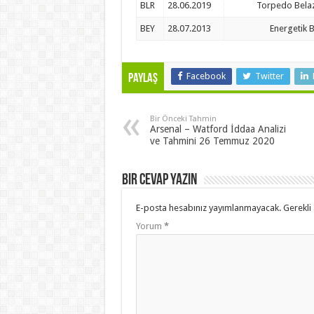
BLR
28.06.2019
Torpedo Bela
BEY
28.07.2013
Energetik 
Facebook
Twitter
Paylaş
Bir Önceki Tahmin
Arsenal – Watford İddaa Analizi
ve Tahmini 26 Temmuz 2020
Bir cevap yazın
E-posta hesabınız yayımlanmayacak.
Gerekli
Yorum
*