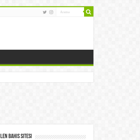
len Bahis Sitesi