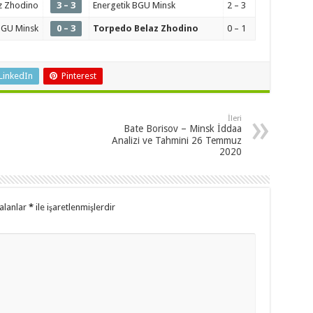
z Zhodino
3 – 3
Energetik BGU Minsk
2 – 3
BGU Minsk
0 – 3
Torpedo Belaz Zhodino
0 – 1
LinkedIn
Pinterest
İleri
Bate Borisov – Minsk İddaa
Analizi ve Tahmini 26 Temmuz
2020
 alanlar
*
ile işaretlenmişlerdir