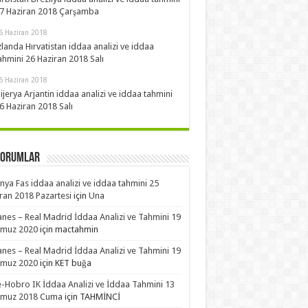
7 Haziran 2018 Çarşamba
6 Haziran 2018
zlanda Hırvatistan iddaa analizi ve iddaa
ahmini 26 Haziran 2018 Salı
6 Haziran 2018
ijerya Arjantin iddaa analizi ve iddaa tahmini
6 Haziran 2018 Salı
Yorumlar
nya Fas iddaa analizi ve iddaa tahmini 25
ran 2018 Pazartesi
için
Una
nes – Real Madrid İddaa Analizi ve Tahmini 19
muz 2020
için
mactahmin
nes – Real Madrid İddaa Analizi ve Tahmini 19
muz 2020
için
KET buğa
e-Hobro IK İddaa Analizi ve İddaa Tahmini 13
muz 2018 Cuma
için
TAHMİNCİ