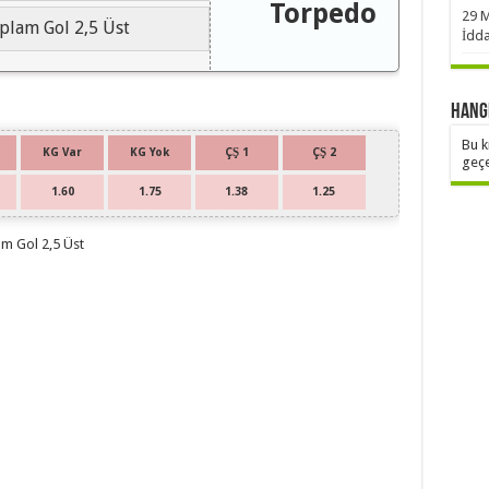
Torpedo
29 M
plam Gol 2,5 Üst
İdd
Hangi
Bu k
KG Var
KG Yok
ÇŞ 1
ÇŞ 2
geçe
1.60
1.75
1.38
1.25
m Gol 2,5 Üst