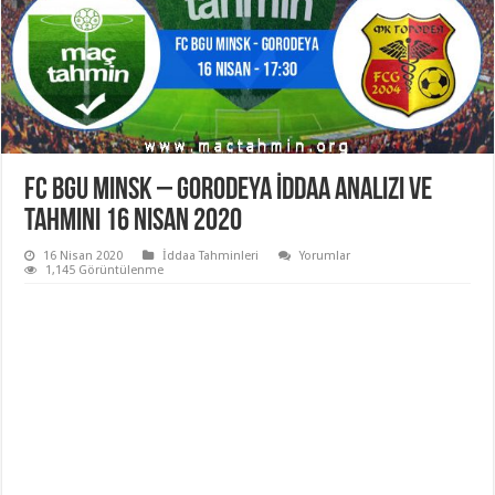
FC Bgu Minsk – Gorodeya İddaa Analizi ve
Tahmini 16 Nisan 2020
16 Nisan 2020
İddaa Tahminleri
Yorumlar
1,145 Görüntülenme