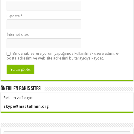
E-posta
*
İnternet sitesi
Bir dahaki sefere yorum yaptığımda kullanılmak üzere adımı, e-
posta adresimi ve web site adresimi bu tarayıcıya kaydet.
Önerilen Bahis Sitesi
Reklam ve İletişim
skype@mactahmin.org