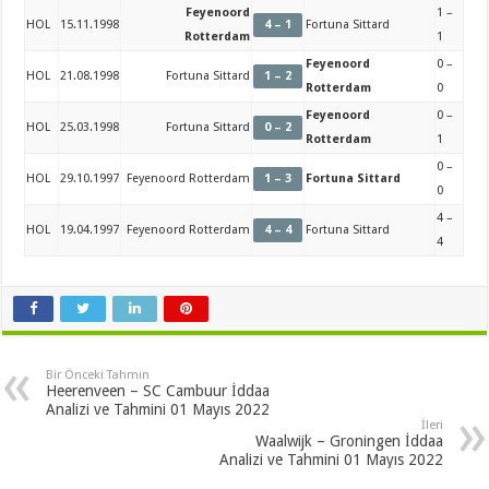
Feyenoord
1 –
HOL
15.11.1998
4 – 1
Fortuna Sittard
Rotterdam
1
Feyenoord
0 –
HOL
21.08.1998
Fortuna Sittard
1 – 2
Rotterdam
0
Feyenoord
0 –
HOL
25.03.1998
Fortuna Sittard
0 – 2
Rotterdam
1
0 –
HOL
29.10.1997
Feyenoord Rotterdam
1 – 3
Fortuna Sittard
0
4 –
HOL
19.04.1997
Feyenoord Rotterdam
4 – 4
Fortuna Sittard
4
Bir Önceki Tahmin
Heerenveen – SC Cambuur İddaa
Analizi ve Tahmini 01 Mayıs 2022
İleri
Waalwijk – Groningen İddaa
Analizi ve Tahmini 01 Mayıs 2022