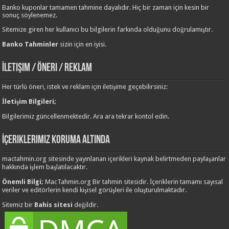
Banko kuponlar tamamen tahmine dayalıdır. Hiç bir zaman için kesin bir
sonuç söylenemez.
Sitemize giren her kullanıcı bu bilgilerin farkında olduğunu doğrulamıştır.
Banko Tahminler
sizin için en iyisi.
İletişim / Öneri / Reklam
Her türlü öneri, istek ve reklam için iletişime geçebilirsiniz:
İletişim Bilgileri;
Bilgilerimiz güncellenmektedir. Ara ara tekrar kontol edin.
İçeriklerimiz Koruma Altında
mactahmin.org sitesinde yayınlanan içerikleri kaynak belirtmeden paylaşanlar
hakkında işlem başlatılacaktır.
Önemli Bilgi;
MacTahmin.org Bir tahmin sitesidir. İçeriklerin tamamı sayısal
veriler ve editörlerin kendi kişisel görüşleri ile oluşturulmaktadır.
Sitemiz bir
Bahis sitesi
değildir.