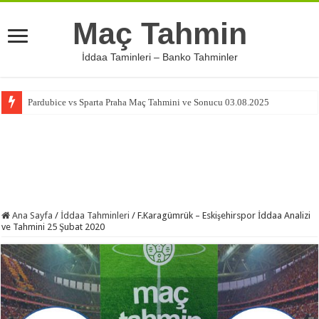
Maç Tahmin
İddaa Taminleri – Banko Tahminler
Pardubice vs Sparta Praha Maç Tahmini ve Sonucu 03.08.2025
Ana Sayfa
/
İddaa Tahminleri
/
F.Karagümrük – Eskişehirspor İddaa Analizi
ve Tahmini 25 Şubat 2020