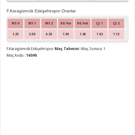
k
F.Karagümrük Eskişehirspor Oranlar
MS 0
MS 1
MS 2
KG Var
KG Yok
ÇŞ 1
ÇŞ 2
1.25
3.50
6.25
1.95
1.45
1.02
1.12
F.Karagümrük Eskişehirspor
Maç Tahmini :
Maç Sonucu 1
Maç kodu :
16590