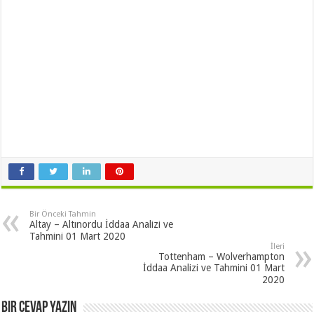
Bir Önceki Tahmin
Altay – Altınordu İddaa Analizi ve
Tahmini 01 Mart 2020
İleri
Tottenham – Wolverhampton
İddaa Analizi ve Tahmini 01 Mart
2020
Bir cevap yazın