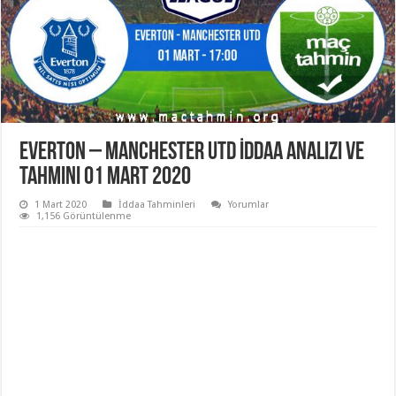
Everton – Manchester Utd İddaa Analizi ve
Tahmini 01 Mart 2020
1 Mart 2020
İddaa Tahminleri
Yorumlar
1,156 Görüntülenme