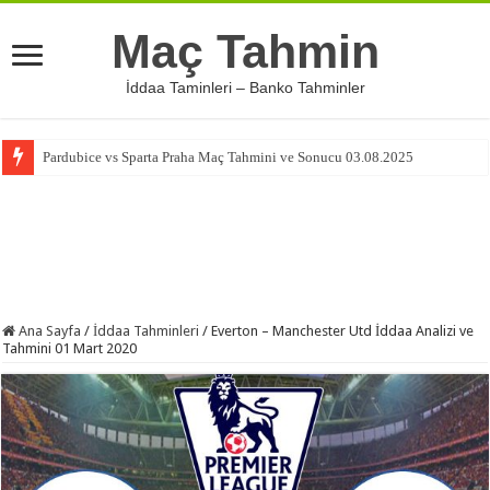
Maç Tahmin
İddaa Taminleri – Banko Tahminler
Pardubice vs Sparta Praha Maç Tahmini ve Sonucu 03.08.2025
Ana Sayfa
/
İddaa Tahminleri
/
Everton – Manchester Utd İddaa Analizi ve
Tahmini 01 Mart 2020