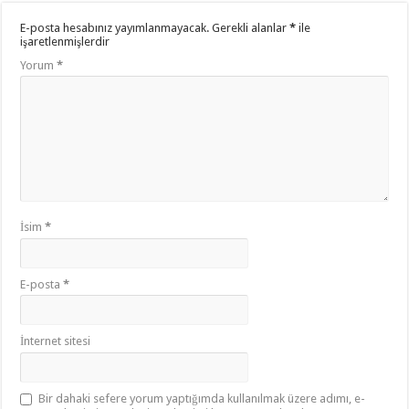
E-posta hesabınız yayımlanmayacak.
Gerekli alanlar
*
ile
işaretlenmişlerdir
Yorum
*
İsim
*
E-posta
*
İnternet sitesi
Bir dahaki sefere yorum yaptığımda kullanılmak üzere adımı, e-