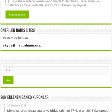
Bir dahaki sefere yorum yaptığımda kullanılmak üzere adımı, e-
posta adresimi ve web site adresimi bu tarayıcıya kaydet.
Önerilen Bahis Sitesi
Reklam ve İletişim
skype@mactahmin.org
Son Eklenen Banko Kuponlar
27 Haziran 2018
Meksika İsveç iddaa analizi ve iddaa tahmini 27 Haziran 2018 Çarşamba