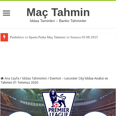
Maç Tahmin
İddaa Taminleri – Banko Tahminler
Pardubice vs Sparta Praha Maç Tahmini ve Sonucu 03.08.2025
Ana Sayfa
/
İddaa Tahminleri
/
Everton – Leicester City İddaa Analizi ve
Tahmini 01 Temmuz 2020