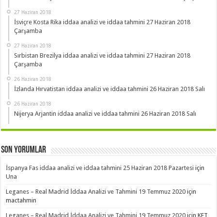
27 Haziran 2018
İsviçre Kosta Rika iddaa analizi ve iddaa tahmini 27 Haziran 2018
Çarşamba
27 Haziran 2018
Sırbistan Brezilya iddaa analizi ve iddaa tahmini 27 Haziran 2018
Çarşamba
26 Haziran 2018
İzlanda Hırvatistan iddaa analizi ve iddaa tahmini 26 Haziran 2018 Salı
26 Haziran 2018
Nijerya Arjantin iddaa analizi ve iddaa tahmini 26 Haziran 2018 Salı
Son Yorumlar
İspanya Fas iddaa analizi ve iddaa tahmini 25 Haziran 2018 Pazartesi
için
Una
Leganes – Real Madrid İddaa Analizi ve Tahmini 19 Temmuz 2020
için
mactahmin
Leganes – Real Madrid İddaa Analizi ve Tahmini 19 Temmuz 2020
için
KET