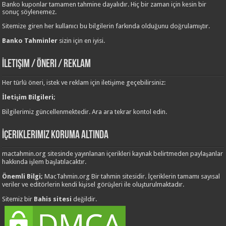
Banko kuponlar tamamen tahmine dayalıdır. Hiç bir zaman için kesin bir
sonuç söylenemez.
Sitemize giren her kullanıcı bu bilgilerin farkında olduğunu doğrulamıştır.
Banko Tahminler
sizin için en iyisi.
İletişim / Öneri / Reklam
Her türlü öneri, istek ve reklam için iletişime geçebilirsiniz:
İletişim Bilgileri;
Bilgilerimiz güncellenmektedir. Ara ara tekrar kontol edin.
İçeriklerimiz Koruma Altında
mactahmin.org sitesinde yayınlanan içerikleri kaynak belirtmeden paylaşanlar
hakkında işlem başlatılacaktır.
Önemli Bilgi;
MacTahmin.org Bir tahmin sitesidir. İçeriklerin tamamı sayısal
veriler ve editörlerin kendi kişisel görüşleri ile oluşturulmaktadır.
Sitemiz bir
Bahis sitesi
değildir.