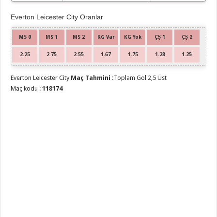
Everton Leicester City Oranlar
MS 0
MS 1
MS 2
KG Var
KG Yok
ÇŞ 1
ÇŞ 2
2.25
2.75
2.55
1.67
1.75
1.28
1.25
Everton Leicester City
Maç Tahmini :
Toplam Gol 2,5 Üst
Maç kodu :
118174