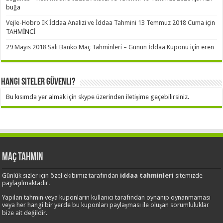
buğa
Vejle-Hobro IK İddaa Analizi ve İddaa Tahmini 13 Temmuz 2018 Cuma
için
TAHMİNCİ
29 Mayıs 2018 Salı Banko Maç Tahminleri – Günün İddaa Kuponu
için
eren
Hangi Siteler Güvenli?
Bu kısımda yer almak için skype üzerinden iletişime geçebilirsiniz.
Maç Tahmin
Günlük sizler için özel ekibimiz tarafından
iddaa tahminleri
sitemizde
paylaşılmaktadır.
Yapılan tahmin veya kuponların kullanıcı tarafından oynanıp oynanmaması
veya her hangi bir yerde bu kuponları paylaşması ile oluşan sorumluluklar
bize ait değildir.