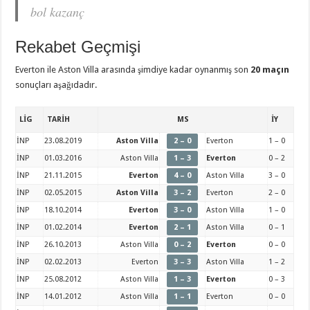
bol kazanç
Rekabet Geçmişi
Everton ile Aston Villa arasında şimdiye kadar oynanmış son
20 maçın
sonuçları aşağıdadır.
LİG
TARİH
MS
İY
İNP
23.08.2019
Aston Villa
2 – 0
Everton
1 – 0
İNP
01.03.2016
Aston Villa
1 – 3
Everton
0 – 2
İNP
21.11.2015
Everton
4 – 0
Aston Villa
3 – 0
İNP
02.05.2015
Aston Villa
3 – 2
Everton
2 – 0
İNP
18.10.2014
Everton
3 – 0
Aston Villa
1 – 0
İNP
01.02.2014
Everton
2 – 1
Aston Villa
0 – 1
İNP
26.10.2013
Aston Villa
0 – 2
Everton
0 – 0
İNP
02.02.2013
Everton
3 – 3
Aston Villa
1 – 2
İNP
25.08.2012
Aston Villa
1 – 3
Everton
0 – 3
İNP
14.01.2012
Aston Villa
1 – 1
Everton
0 – 0