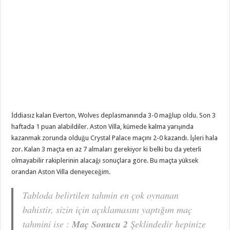
İddiasız kalan Everton, Wolves deplasmanında 3-0 mağlup oldu. Son 3
haftada 1 puan alabildiler. Aston Villa, kümede kalma yarışında
kazanmak zorunda olduğu Crystal Palace maçını 2-0 kazandı. İşleri hala
zor. Kalan 3 maçta en az 7 almaları gerekiyor ki belki bu da yeterli
olmayabilir rakiplerinin alacağı sonuçlara göre. Bu maçta yüksek
orandan Aston Villa deneyeceğim.
Tabloda belirtilen tahmin en çok oynanan
bahistir, sizin için açıklamasını yaptığım maç
tahmini ise :
Maç Sonucu 2
Şeklindedir hepinize