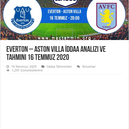
Everton – Aston Villa İddaa Analizi ve
Tahmini 16 Temmuz 2020
16 Temmuz 2020
İddaa Tahminleri
Yorumlar
1,201 Görüntülenme