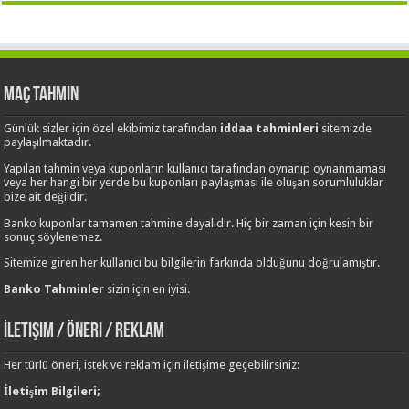
Maç Tahmin
Günlük sizler için özel ekibimiz tarafından
iddaa tahminleri
sitemizde
paylaşılmaktadır.
Yapılan tahmin veya kuponların kullanıcı tarafından oynanıp oynanmaması
veya her hangi bir yerde bu kuponları paylaşması ile oluşan sorumluluklar
bize ait değildir.
Banko kuponlar tamamen tahmine dayalıdır. Hiç bir zaman için kesin bir
sonuç söylenemez.
Sitemize giren her kullanıcı bu bilgilerin farkında olduğunu doğrulamıştır.
Banko Tahminler
sizin için en iyisi.
İletişim / Öneri / Reklam
Her türlü öneri, istek ve reklam için iletişime geçebilirsiniz:
İletişim Bilgileri;