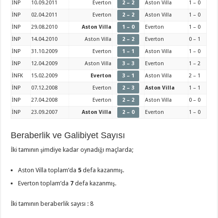
İNP
10.09.2011
Everton
2 – 2
Aston Villa
1 – 0
İNP
02.04.2011
Everton
2 – 2
Aston Villa
1 – 0
İNP
29.08.2010
Aston Villa
1 – 0
Everton
1 – 0
İNP
14.04.2010
Aston Villa
2 – 2
Everton
0 – 1
İNP
31.10.2009
Everton
1 – 1
Aston Villa
1 – 0
İNP
12.04.2009
Aston Villa
3 – 3
Everton
1 – 2
İNFK
15.02.2009
Everton
3 – 1
Aston Villa
2 – 1
İNP
07.12.2008
Everton
2 – 3
Aston Villa
1 – 1
İNP
27.04.2008
Everton
2 – 2
Aston Villa
0 – 0
İNP
23.09.2007
Aston Villa
2 – 0
Everton
1 – 0
Beraberlik ve Galibiyet Sayısı
İki tamının şimdiye kadar oynadığı maçlarda;
Aston Villa toplam’da
5
defa kazanmış.
Everton toplam’da
7
defa kazanmış.
İki tamının beraberlik sayısı : 8