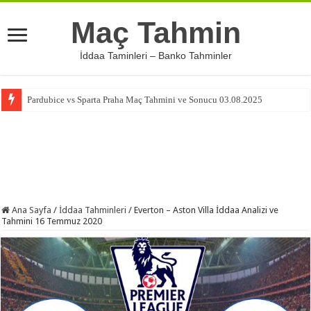
Maç Tahmin
İddaa Taminleri – Banko Tahminler
Pardubice vs Sparta Praha Maç Tahmini ve Sonucu 03.08.2025
Ana Sayfa
/
İddaa Tahminleri
/
Everton – Aston Villa İddaa Analizi ve
Tahmini 16 Temmuz 2020