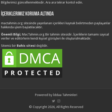
Bilgilerimiz güncellenmektedir. Ara ara tekrar kontol edin.
İçeriklerimiz Koruma Altında
mactahmin.org sitesinde yayınlanan içerikleri kaynak belirtmeden paylaşanlar
hakkında işlem başlatılacaktır.
Önemli Bilgi;
MacTahmin.org Bir tahmin sitesidir. İçeriklerin tamamı sayısal
veriler ve editörlerin kendi kişisel görüşleri ile oluşturulmaktadır.
Sitemiz bir
Bahis sitesi
değildir.
Powered by
İddaa Tahminleri
© Copyright 2026, All Rights Reserved