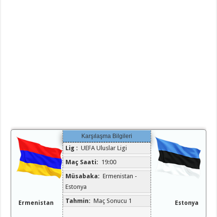
Karşılaşma Bilgileri
Lig :
UEFA Uluslar Ligi
Maç Saati:
19:00
Müsabaka:
Ermenistan -
Estonya
Tahmin:
Maç Sonucu 1
Ermenistan
Estonya