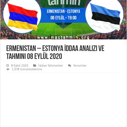
Ermenistan – Estonya İddaa Analizi ve
Tahmini 08 Eylül 2020
8 Eylül 2020
İddaa Tahminleri
Yorumlar
1,078 Görüntülenme