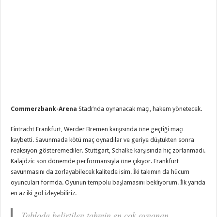
Commerzbank-Arena
Stadı’nda oynanacak maçı, hakem
yönetecek.
Eintracht Frankfurt, Werder Bremen karşısında öne geçtiği maçı
kaybetti. Savunmada kötü maç oynadılar ve geriye düştükten sonra
reaksiyon gösteremediler. Stuttgart, Schalke karşısında hiç zorlanmadı.
Kalajdzic son dönemde performansıyla öne çıkıyor. Frankfurt
savunmasını da zorlayabilecek kalitede isim. İki takımın da hücum
oyuncuları formda. Oyunun tempolu başlamasını bekliyorum. İlk yarıda
en az iki gol izleyebiliriz.
Tabloda belirtilen tahmin en çok oynanan