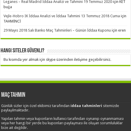
Leganes – Real Madrid İddaa Analizi ve Tahmini 19 Temmuz 2020
için
KET
buğa
Vejle-Hobro IK İddaa Analizi ve İddaa Tahmini 13 Temmuz 2018 Cuma
için
TAHMİNCİ
29 Mayıs 2018 Salı Banko Maç Tahminleri – Günün İddaa Kuponu
için
eren
Hangi Siteler Güvenli?
Bu kısımda yer almak için skype üzerinden iletişime geçebilirsiniz.
Maç Tahmin
Günlük sizler için özel ekibimiz tarafından
iddaa tahminleri
sitemizde
paylaşılmaktadır.
Yapılan tahmin veya kuponların kullanıcı tarafından oynanıp oynanmaması
veya her hangi bir yerde bu kuponları paylaşması ile oluşan sorumluluklar
bize ait değildir.