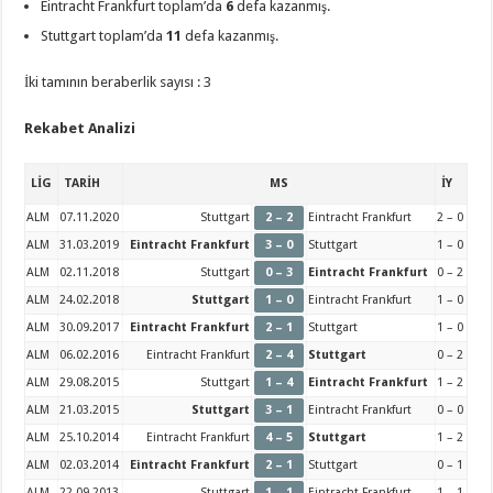
Eintracht Frankfurt toplam’da
6
defa kazanmış.
Stuttgart toplam’da
11
defa kazanmış.
İki tamının beraberlik sayısı : 3
Rekabet Analizi
LİG
TARİH
MS
İY
ALM
07.11.2020
Stuttgart
2 – 2
Eintracht Frankfurt
2 – 0
ALM
31.03.2019
Eintracht Frankfurt
3 – 0
Stuttgart
1 – 0
ALM
02.11.2018
Stuttgart
0 – 3
Eintracht Frankfurt
0 – 2
ALM
24.02.2018
Stuttgart
1 – 0
Eintracht Frankfurt
1 – 0
ALM
30.09.2017
Eintracht Frankfurt
2 – 1
Stuttgart
1 – 0
ALM
06.02.2016
Eintracht Frankfurt
2 – 4
Stuttgart
0 – 2
ALM
29.08.2015
Stuttgart
1 – 4
Eintracht Frankfurt
1 – 2
ALM
21.03.2015
Stuttgart
3 – 1
Eintracht Frankfurt
0 – 0
ALM
25.10.2014
Eintracht Frankfurt
4 – 5
Stuttgart
1 – 2
ALM
02.03.2014
Eintracht Frankfurt
2 – 1
Stuttgart
0 – 1
ALM
22.09.2013
Stuttgart
1 – 1
Eintracht Frankfurt
1 – 1