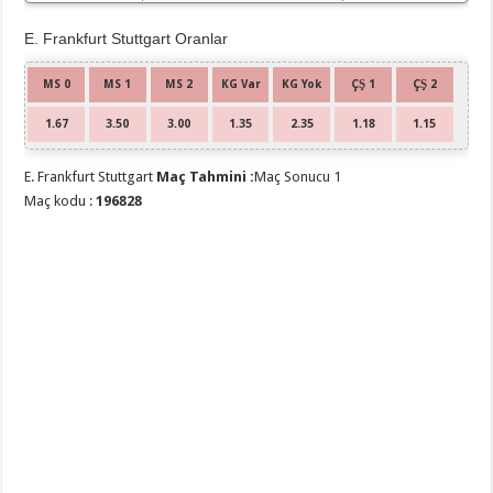
E. Frankfurt Stuttgart Oranlar
MS 0
MS 1
MS 2
KG Var
KG Yok
ÇŞ 1
ÇŞ 2
1.67
3.50
3.00
1.35
2.35
1.18
1.15
E. Frankfurt Stuttgart
Maç Tahmini :
Maç Sonucu 1
Maç kodu :
196828