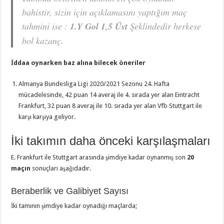
bahistir, sizin için açıklamasını yaptığım maç
tahmini ise :
1.Y Gol 1,5 Üst
Şeklindedir herkese
bol kazanç.
İddaa oynarken baz alına bilecek öneriler
Almanya Bundesliga Ligi 2020/2021 Sezonu 24. Hafta
mücadelesinde, 42 puan 14 averaj ile 4. sırada yer alan Eintracht
Frankfurt, 32 puan 8 averaj ile 10. sırada yer alan Vfb Stuttgart ile
karşı karşıya geliyor.
İki takımın daha önceki karşılaşmaları
E. Frankfurt ile Stuttgart arasında şimdiye kadar oynanmış son
20
maçın
sonuçları aşağıdadır.
Beraberlik ve Galibiyet Sayısı
İki tamının şimdiye kadar oynadığı maçlarda;