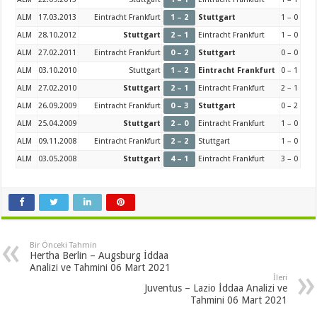
ALM
17.03.2013
Eintracht Frankfurt
1 – 2
Stuttgart
1 – 0
ALM
28.10.2012
Stuttgart
2 – 1
Eintracht Frankfurt
1 – 0
ALM
27.02.2011
Eintracht Frankfurt
0 – 2
Stuttgart
0 – 0
ALM
03.10.2010
Stuttgart
1 – 2
Eintracht Frankfurt
0 – 1
ALM
27.02.2010
Stuttgart
2 – 1
Eintracht Frankfurt
2 – 1
ALM
26.09.2009
Eintracht Frankfurt
0 – 3
Stuttgart
0 – 2
ALM
25.04.2009
Stuttgart
2 – 0
Eintracht Frankfurt
1 – 0
ALM
09.11.2008
Eintracht Frankfurt
2 – 2
Stuttgart
1 – 0
ALM
03.05.2008
Stuttgart
4 – 1
Eintracht Frankfurt
3 – 0
Bir Önceki Tahmin
Hertha Berlin – Augsburg İddaa
Analizi ve Tahmini 06 Mart 2021
İleri
Juventus – Lazio İddaa Analizi ve
Tahmini 06 Mart 2021