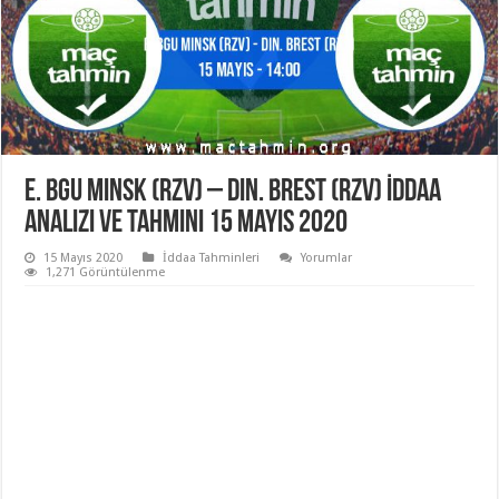
E. Bgu Minsk (Rzv) – Din. Brest (Rzv) İddaa
Analizi ve Tahmini 15 Mayıs 2020
15 Mayıs 2020
İddaa Tahminleri
Yorumlar
1,271 Görüntülenme