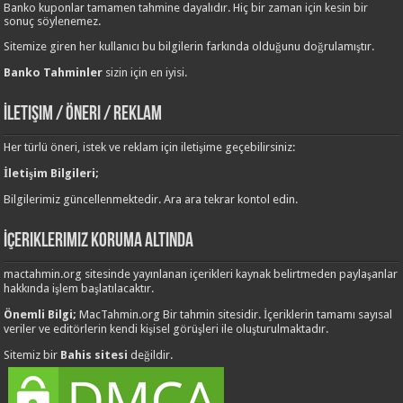
Banko kuponlar tamamen tahmine dayalıdır. Hiç bir zaman için kesin bir
sonuç söylenemez.
Sitemize giren her kullanıcı bu bilgilerin farkında olduğunu doğrulamıştır.
Banko Tahminler
sizin için en iyisi.
İletişim / Öneri / Reklam
Her türlü öneri, istek ve reklam için iletişime geçebilirsiniz:
İletişim Bilgileri;
Bilgilerimiz güncellenmektedir. Ara ara tekrar kontol edin.
İçeriklerimiz Koruma Altında
mactahmin.org sitesinde yayınlanan içerikleri kaynak belirtmeden paylaşanlar
hakkında işlem başlatılacaktır.
Önemli Bilgi;
MacTahmin.org Bir tahmin sitesidir. İçeriklerin tamamı sayısal
veriler ve editörlerin kendi kişisel görüşleri ile oluşturulmaktadır.
Sitemiz bir
Bahis sitesi
değildir.