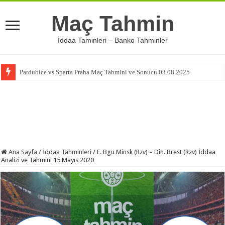
Maç Tahmin
İddaa Taminleri – Banko Tahminler
Pardubice vs Sparta Praha Maç Tahmini ve Sonucu 03.08.2025
Ana Sayfa
/
İddaa Tahminleri
/
E. Bgu Minsk (Rzv) – Din. Brest (Rzv) İddaa
Analizi ve Tahmini 15 Mayıs 2020