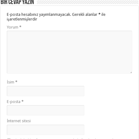
Bir cevap yazın
E-posta hesabınız yayımlanmayacak.
Gerekli alanlar
*
ile
işaretlenmişlerdir
Yorum
*
İsim
*
E-posta
*
İnternet sitesi