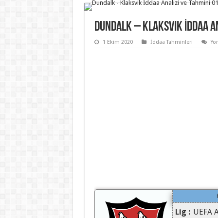
Dundalk – Klaksvik İddaa An
1 Ekim 2020
İddaa Tahminleri
Yo
Lig :
UEFA A