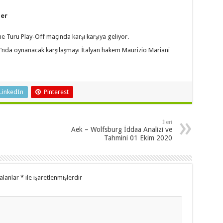
ler
me Turu Play-Off maçında karşı karşıya geliyor.
dı’nda oynanacak karşılaşmayı İtalyan hakem Maurizio Mariani
LinkedIn
Pinterest
İleri
Aek – Wolfsburg İddaa Analizi ve
Tahmini 01 Ekim 2020
 alanlar
*
ile işaretlenmişlerdir