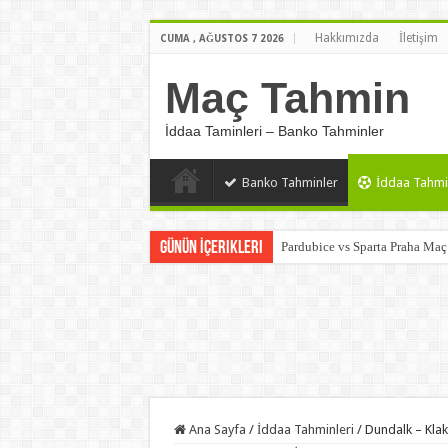
Hakkımızda
İletişim
CUMA , AĞUSTOS 7 2026
Maç Tahmin
İddaa Taminleri – Banko Tahminler
Banko Tahminler
İddaa Tahmi
Günün İçerikleri
Pardubice vs Sparta Praha Ma
Ana Sayfa
/
İddaa Tahminleri
/
Dundalk – Klak