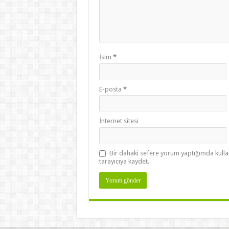
İsim
*
E-posta
*
İnternet sitesi
Bir dahaki sefere yorum yaptığımda kulla
tarayıcıya kaydet.