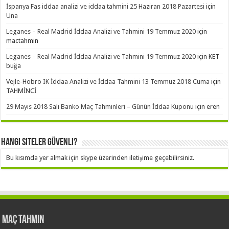
İspanya Fas iddaa analizi ve iddaa tahmini 25 Haziran 2018 Pazartesi
için
Una
Leganes – Real Madrid İddaa Analizi ve Tahmini 19 Temmuz 2020
için
mactahmin
Leganes – Real Madrid İddaa Analizi ve Tahmini 19 Temmuz 2020
için
KET
buğa
Vejle-Hobro IK İddaa Analizi ve İddaa Tahmini 13 Temmuz 2018 Cuma
için
TAHMİNCİ
29 Mayıs 2018 Salı Banko Maç Tahminleri – Günün İddaa Kuponu
için
eren
Hangi Siteler Güvenli?
Bu kısımda yer almak için skype üzerinden iletişime geçebilirsiniz.
Maç Tahmin