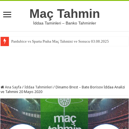
Maç Tahmin
İddaa Taminleri – Banko Tahminler
Pardubice vs Sparta Praha Maç Tahmini ve Sonucu 03.08.2025
Ana Sayfa
/
İddaa Tahminleri
/
Dinamo Brest – Bate Borisov İddaa Analizi
ve Tahmini 20 Mayıs 2020