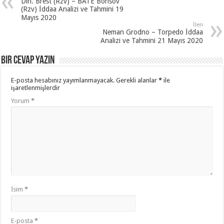
Din. Brest (Rzv) – BATE Borisov
(Rzv) İddaa Analizi ve Tahmini 19
Mayıs 2020
İleri
Neman Grodno – Torpedo İddaa
Analizi ve Tahmini 21 Mayıs 2020
Bir cevap yazın
E-posta hesabınız yayımlanmayacak.
Gerekli alanlar
*
ile
işaretlenmişlerdir
Yorum
*
İsim
*
E-posta
*