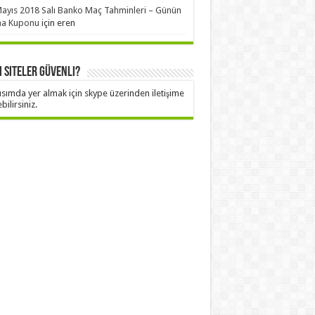
ayıs 2018 Salı Banko Maç Tahminleri – Günün
aa Kuponu
için
eren
 Siteler Güvenli?
ısımda yer almak için skype üzerinden iletişime
bilirsiniz.