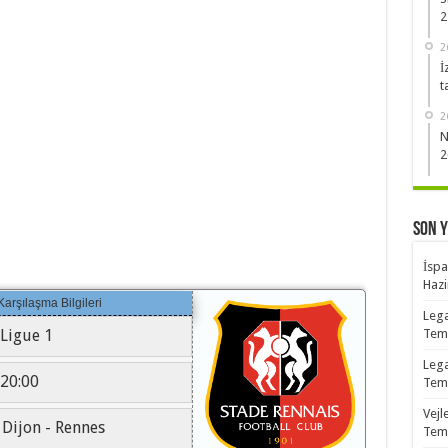
2
2
İ
t
2
N
2
Son 
İspa
Hazi
Karşılaşma Bilgileri
Lega
Tem
 Ligue 1
Lega
20:00
Tem
Vejl
Dijon - Rennes
Tem