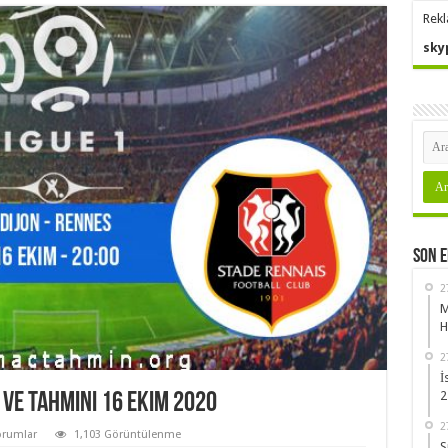
Rekl
sky
Son 
2
M
H
2
İ
2
 ve Tahmini 16 Ekim 2020
2
orumlar
1,103 Görüntülenme
S