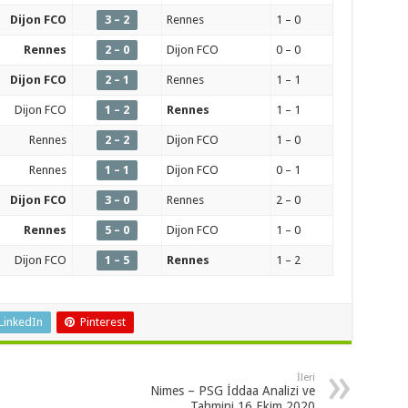
Dijon FCO
3 – 2
Rennes
1 – 0
Rennes
2 – 0
Dijon FCO
0 – 0
Dijon FCO
2 – 1
Rennes
1 – 1
Dijon FCO
1 – 2
Rennes
1 – 1
Rennes
2 – 2
Dijon FCO
1 – 0
Rennes
1 – 1
Dijon FCO
0 – 1
Dijon FCO
3 – 0
Rennes
2 – 0
Rennes
5 – 0
Dijon FCO
1 – 0
Dijon FCO
1 – 5
Rennes
1 – 2
LinkedIn
Pinterest
İleri
Nimes – PSG İddaa Analizi ve
Tahmini 16 Ekim 2020