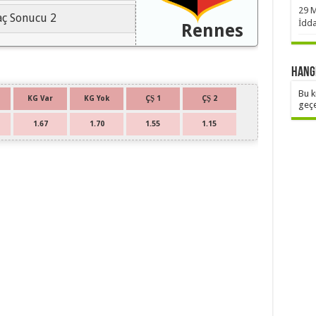
29 M
ç Sonucu 2
İdd
Rennes
Hangi
Bu k
KG Var
KG Yok
ÇŞ 1
ÇŞ 2
geçe
1.67
1.70
1.55
1.15