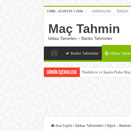
Hakkımızda
İletişim
CUMA , AĞUSTOS 7 2026
Maç Tahmin
İddaa Taminleri – Banko Tahminler
Banko Tahminler
İddaa Tahmi
Günün İçerikleri
Pardubice vs Sparta Praha Ma
Ana Sayfa
/
İddaa Tahminleri
/
Dijon – Rennes