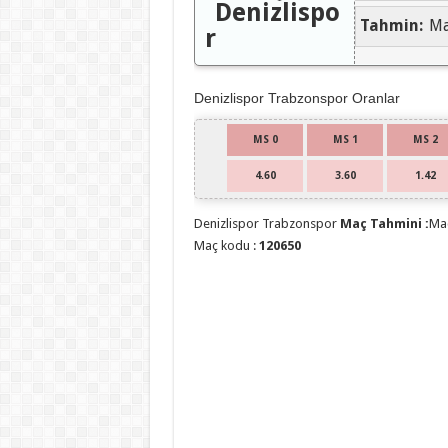
Denizlispo
Tahmin:
Ma
r
Denizlispor Trabzonspor Oranlar
MS 0
MS 1
MS 2
4.60
3.60
1.42
Denizlispor Trabzonspor
Maç Tahmini :
Ma
Maç kodu :
120650