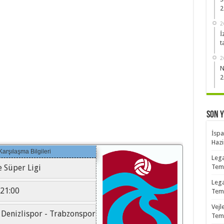
2
2
İ
t
2
N
2
Son 
İspa
Hazi
Karşılaşma Bilgileri
Lega
Tem
e Süper Ligi
Lega
21:00
Tem
Vejl
Denizlispor - Trabzonspor
Tem