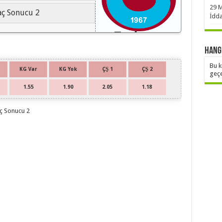
29 M
ç Sonucu 2
İdd
Trabzonsp
or
Hangi
Bu k
KG Var
KG Yok
ÇŞ 1
ÇŞ 2
geçe
1.55
1.90
2.05
1.18
ç Sonucu 2