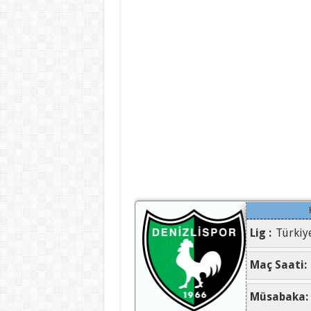
Lig :
Türkiy
Maç Saati:
Müsabaka: