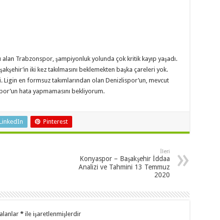
 alan Trabzonspor, şampiyonluk yolunda çok kritik kayıp yaşadı.
kşehir’in iki kez takılmasını beklemekten başka çareleri yok.
 Ligin en formsuz takımlarından olan Denizlispor’un, mevcut
por’un hata yapmamasını bekliyorum.
LinkedIn
Pinterest
İleri
Konyaspor – Başakşehir İddaa
Analizi ve Tahmini 13 Temmuz
2020
 alanlar
*
ile işaretlenmişlerdir