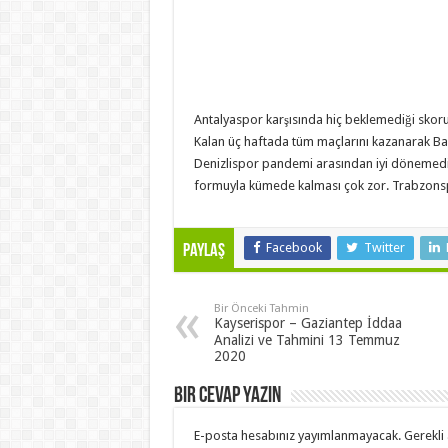
Antalyaspor karşısında hiç beklemediği skoru
Kalan üç haftada tüm maçlarını kazanarak Başa
Denizlispor pandemi arasından iyi dönemedi.
formuyla kümede kalması çok zor. Trabzons
Facebook
Twitter
Paylaş
Bir Önceki Tahmin
Kayserispor – Gaziantep İddaa
Analizi ve Tahmini 13 Temmuz
2020
Bir cevap yazın
E-posta hesabınız yayımlanmayacak.
Gerekli