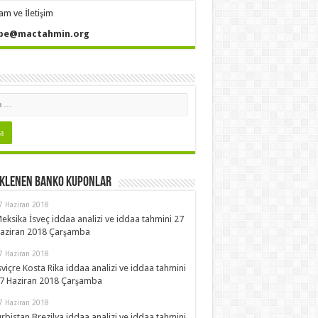
am ve İletişim
pe@mactahmin.org
Eklenen Banko Kuponlar
7 Haziran 2018
eksika İsveç iddaa analizi ve iddaa tahmini 27
aziran 2018 Çarşamba
7 Haziran 2018
sviçre Kosta Rika iddaa analizi ve iddaa tahmini
7 Haziran 2018 Çarşamba
7 Haziran 2018
ırbistan Brezilya iddaa analizi ve iddaa tahmini