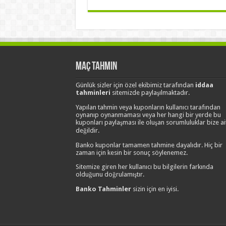
Maç Tahmin
Günlük sizler için özel ekibimiz tarafından
iddaa
tahminleri
sitemizde paylaşılmaktadır.
Yapılan tahmin veya kuponların kullanıcı tarafından
oynanıp oynanmaması veya her hangi bir yerde bu
kuponları paylaşması ile oluşan sorumluluklar bize ai
değildir.
Banko kuponlar tamamen tahmine dayalıdır. Hiç bir
zaman için kesin bir sonuç söylenemez.
Sitemize giren her kullanıcı bu bilgilerin farkında
olduğunu doğrulamıştır.
Banko Tahminler
sizin için en iyisi.